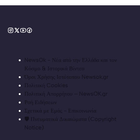
NewsOk - Νέα από την Ελλάδα και τον
Κόσμο & Ιστορικά Βίντεο
Όροι Χρήσης Ιστότοπου Newsok.gr
Πολιτική Cookies
Πολιτική Απορρήτου – NewsOK.gr
Ροή Ειδήσεων
Σχετικά με Εμάς - Επικοινωνία
🛡️ Πνευματικά Δικαιώματα (Copyright
Notice)