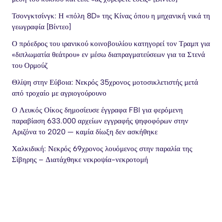
Τσονγκτσίνγκ: Η «πόλη 8D» της Κίνας όπου η μηχανική νικά τη
γεωγραφία [Βίντεο]
Ο πρόεδρος του ιρανικού κοινοβουλίου κατηγορεί τον Τραμπ για
«διπλωματία θεάτρου» εν μέσω διαπραγματεύσεων για τα Στενά
του Ορμούζ
Θλίψη στην Εύβοια: Νεκρός 35χρονος μοτοσικλετιστής μετά
από τροχαίο με αγριογούρουνο
Ο Λευκός Οίκος δημοσίευσε έγγραφα FBI για φερόμενη
παραβίαση 633.000 αρχείων εγγραφής ψηφοφόρων στην
Αριζόνα το 2020 — καμία δίωξη δεν ασκήθηκε
Χαλκιδική: Νεκρός 69χρονος λουόμενος στην παραλία της
Σίβηρης – Διατάχθηκε νεκροψία-νεκροτομή