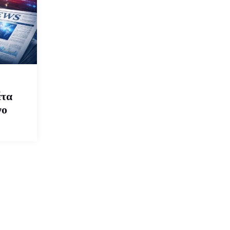
έτα
νο