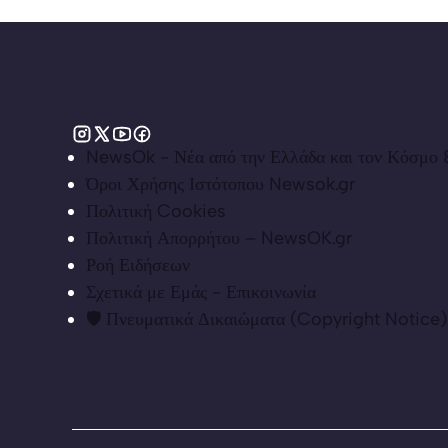
NewsOk - Νέα από την Ελλάδα και τον Κόσμο &
Όροι Χρήσης Ιστότοπου Newsok.gr
Πολιτική Cookies
Πολιτική Απορρήτου – NewsOK.gr
Ροή Ειδήσεων
Σχετικά με Εμάς - Επικοινωνία
🛡️ Πνευματικά Δικαιώματα (Copyright Notice)