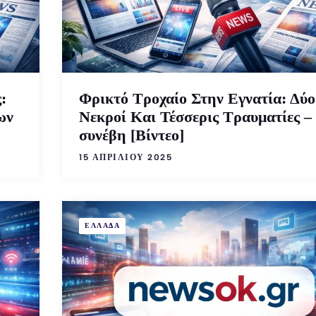
:
Φρικτό Τροχαίο Στην Εγνατία: Δύο
ων
Νεκροί Και Τέσσερις Τραυματίες –
συνέβη [Βίντεο]
15 ΑΠΡΙΛΊΟΥ 2025
ΕΛΛΑΔΑ