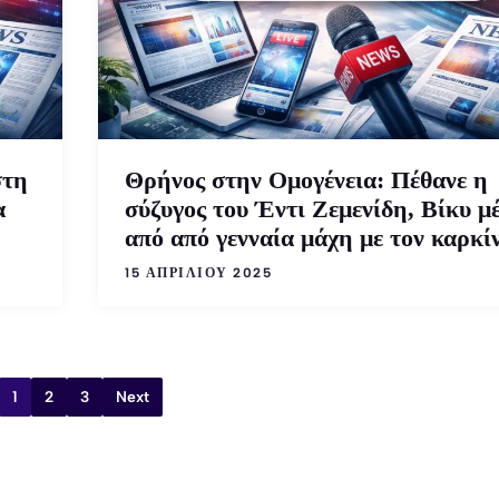
στη
Θρήνος στην Ομογένεια: Πέθανε η
α
σύζυγος του Έντι Ζεμενίδη, Βίκυ μ
από από γενναία μάχη με τον καρκί
15 ΑΠΡΙΛΊΟΥ 2025
1
2
3
Next