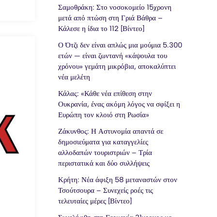
Σαμοθράκη: Στο νοσοκομείο 15χρονη
μετά από πτώση στη Γριά Βάθρα –
Κάλεσε η ίδια το 112 [Βίντεο]
Ο Ότζι δεν είναι απλώς μια μούμια 5.300
ετών — είναι ζωντανή «κάψουλα του
χρόνου» γεμάτη μικρόβια, αποκαλύπτει
νέα μελέτη
Κάλας: «Κάθε νέα επίθεση στην
Ουκρανία, ένας ακόμη λόγος να σφίξει η
Ευρώπη τον κλοιό στη Ρωσία»
Ζάκυνθος: Η Αστυνομία απαντά σε
δημοσιεύματα για καταγγελίες
αλλοδαπών τουριστριών – Τρία
περιστατικά και δύο συλλήψεις
Κρήτη: Νέα άφιξη 58 μεταναστών στον
Τσούτσουρα – Συνεχείς ροές τις
τελευταίες μέρες [Βίντεο]