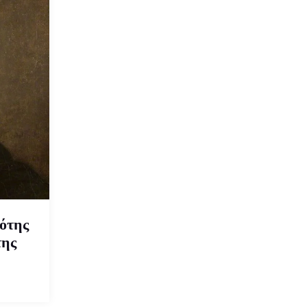
ότης
της