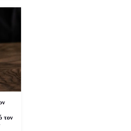
ον
ό τον
ν