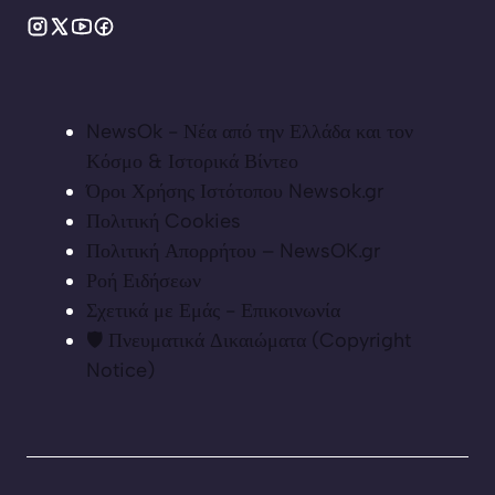
NewsOk - Νέα από την Ελλάδα και τον
Κόσμο & Ιστορικά Βίντεο
Όροι Χρήσης Ιστότοπου Newsok.gr
Πολιτική Cookies
Πολιτική Απορρήτου – NewsOK.gr
Ροή Ειδήσεων
Σχετικά με Εμάς - Επικοινωνία
🛡️ Πνευματικά Δικαιώματα (Copyright
Notice)