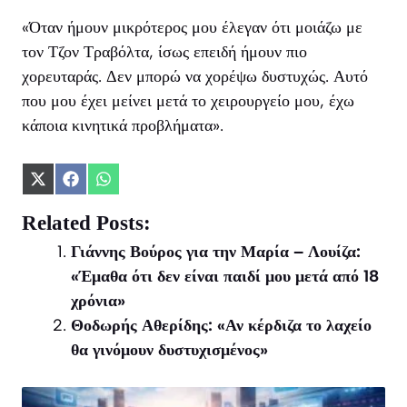
«Όταν ήμουν μικρότερος μου έλεγαν ότι μοιάζω με
τον Τζον Τραβόλτα, ίσως επειδή ήμουν πιο
χορευταράς. Δεν μπορώ να χορέψω δυστυχώς. Αυτό
που μου έχει μείνει μετά το χειρουργείο μου, έχω
κάποια κινητικά προβλήματα».
Share
Share
Share
on
on
on
X
Facebook
WhatsApp
Related Posts:
(Twitter)
Γιάννης Βούρος για την Μαρία – Λουίζα:
«Έμαθα ότι δεν είναι παιδί μου μετά από 18
χρόνια»
Θοδωρής Αθερίδης: «Αν κέρδιζα το λαχείο
θα γινόμουν δυστυχισμένος»