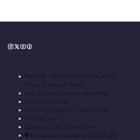
NewsOk - Νέα από την Ελλάδα και τον
Κόσμο & Ιστορικά Βίντεο
Όροι Χρήσης Ιστότοπου Newsok.gr
Πολιτική Cookies
Πολιτική Απορρήτου – NewsOK.gr
Ροή Ειδήσεων
Σχετικά με Εμάς - Επικοινωνία
🛡️ Πνευματικά Δικαιώματα (Copyright