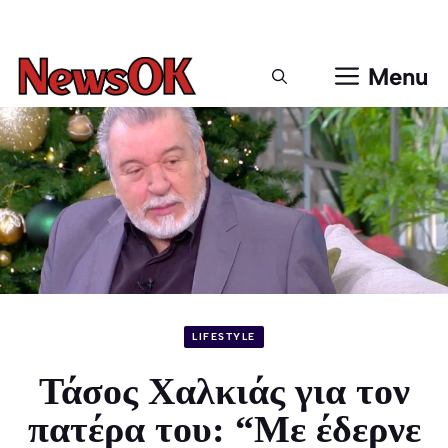
Μετάβαση
σε
περιεχόμενο
Menu
LIFESTYLE
Τάσος Χαλκιάς για τον
πατέρα του: “Με έδερνε