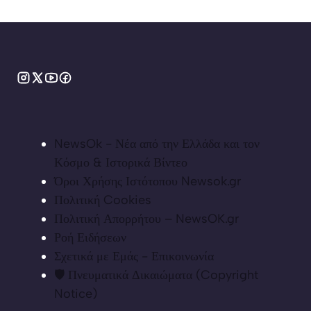
NewsOk - Νέα από την Ελλάδα και τον
Κόσμο & Ιστορικά Βίντεο
Όροι Χρήσης Ιστότοπου Newsok.gr
Πολιτική Cookies
Πολιτική Απορρήτου – NewsOK.gr
Ροή Ειδήσεων
Σχετικά με Εμάς - Επικοινωνία
🛡️ Πνευματικά Δικαιώματα (Copyright
Notice)