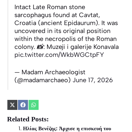
Intact Late Roman stone
sarcophagus found at Cavtat,
Croatia (ancient Epidaurum). It was
uncovered in its original position
within the necropolis of the Roman
colony. 📸: Muzeji i galerije Konavala
pic.twitter.com/WkbWGCtpFY
— Madam Archaeologist
(@madamarchaeo)
June 17, 2026
Share
Share
Share
on
on
on
X
Facebook
WhatsApp
Related Posts:
(Twitter)
Ηλίας Βενέζης: Άρχισε η επισκευή του