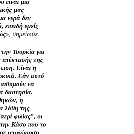
ύ είναι μια
δικής μας
μα νερά δεν
, επειδή εμείς
νώς
», σημείωσε.
 την Τουρκία για
ς επέκτασής της
λωση. Είναι η
ρκικά. Εάν αυτό
Επιθυμούν να
α διαιτησία.
θηκών, η
Τα λάθη της
ερί φιλίας”, οι
στην Κάσο που το
ς σε υποχώρηση.