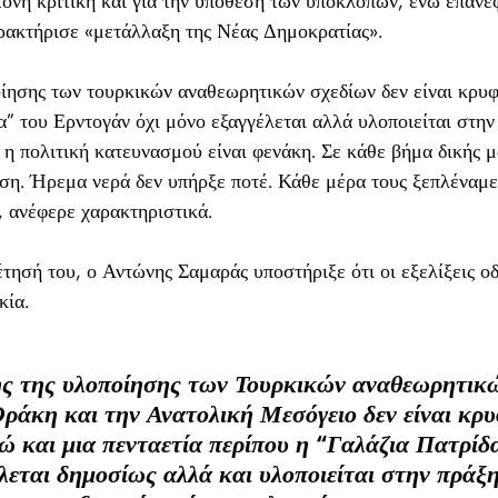
νη κριτική και για την υπόθεση των υποκλοπών, ενώ επανέφ
ρακτήρισε «μετάλλαξη της Νέας Δημοκρατίας».
ίησης των τουρκικών αναθεωρητικών σχεδίων δεν είναι κρυφ
δα” του Ερντογάν όχι μόνο εξαγγέλεται αλλά υλοποιείται στη
 η πολιτική κατευνασμού είναι φενάκη. Σε κάθε βήμα δικής
ηση. Ήρεμα νερά δεν υπήρξε ποτέ. Κάθε μέρα τους ξεπλέναμ
, ανέφερε χαρακτηριστικά.
έτησή του, ο Αντώνης Σαμαράς υποστήριξε ότι οι εξελίξεις ο
κία.
ης της υλοποίησης των Τουρκικών αναθεωρητικώ
Θράκη και την Ανατολική Μεσόγειο δεν είναι κρυ
ώ και μια πενταετία περίπου η “Γαλάζια Πατρίδ
λλεται δημοσίως αλλά και υλοποιείται στην πράξη