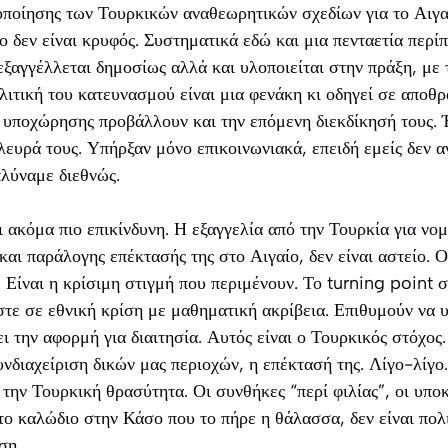
οποίησης των Τουρκικών αναθεωρητικών σχεδίων για το Αιγα
 δεν είναι κρυφός. Συστηματικά εδώ και μια πενταετία περί
εξαγγέλλεται δημοσίως αλλά και υλοποιείται στην πράξη, με
ολιτική του κατευνασμού είναι μια φενάκη κι οδηγεί σε αποθ
ς υποχώρησης προβάλλουν και την επόμενη διεκδίκησή τους.
λευρά τους. Υπήρξαν μόνο επικοινωνιακά, επειδή εμείς δεν α
λύναμε διεθνώς.
 ακόμα πιο επικίνδυνη. Η εξαγγελία από την Τουρκία για νο
αι παράλογης επέκτασής της στο Αιγαίο, δεν είναι αστείο. Ού
Είναι η κρίσιμη στιγμή που περιμένουν. Το turning point 
τε σε εθνική κρίση με μαθηματική ακρίβεια. Επιθυμούν να 
ι την αφορμή για διαιτησία. Αυτός είναι ο Τουρκικός στόχος
νδιαχείριση δικών μας περιοχών, η επέκτασή της. Λίγο-λίγο.
την Τουρκική θρασύτητα. Οι συνθήκες “περί φιλίας”, οι υποκ
το καλώδιο στην Κάσο που το πήρε η θάλασσα, δεν είναι πολι
ση.