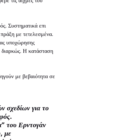
ερε τις αιχμές του
ός. Συστηματικά επι
ν πράξη με τετελεσμένα.
 μας υποχώρησης
ε διαρκώς. Η κατάσταση
δηγούν με βεβαιότητα σε
ν σχεδίων για το
φός.
α” του Ερντογάν
, με