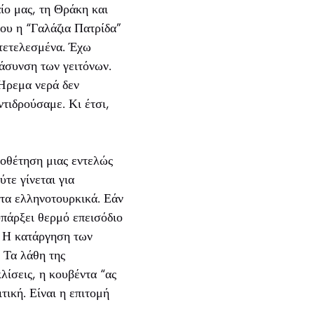
ίο μας, τη Θράκη και
που η “Γαλάζια Πατρίδα”
 τετελεσμένα. Έχω
ράσυνση των γειτόνων.
 Ήρεμα νερά δεν
ντιδρούσαμε. Κι έτσι,
μοθέτηση μιας εντελώς
τε γίνεται για
στα ελληνοτουρκικά. Εάν
υπάρξει θερμό επεισόδιο
. Η κατάργηση των
 Τα λάθη της
λίσεις, η κουβέντα “ας
τική. Είναι η επιτομή