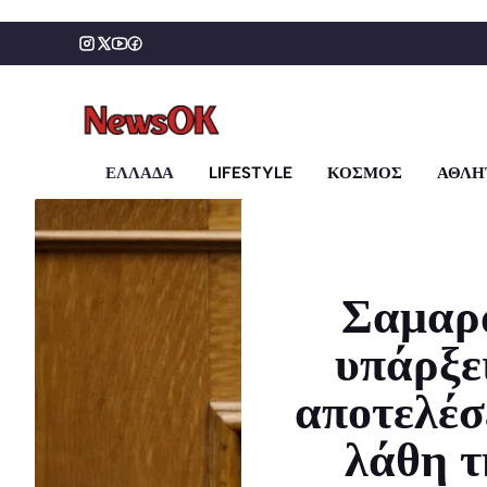
Μετάβαση
σε
περιεχόμενο
ΕΛΛΑΔΑ
LIFESTYLE
ΚΟΣΜΟΣ
ΑΘΛΗ
Σαμαρά
υπάρξε
αποτελέσ
λάθη τ