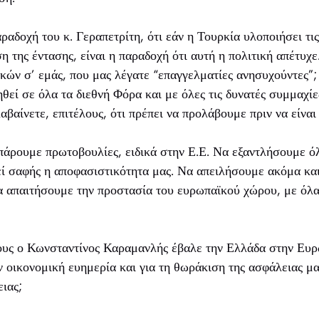
αδοχή του κ. Γεραπετρίτη, ότι εάν η Τουρκία υλοποιήσει τις
η της έντασης, είναι η παραδοχή ότι αυτή η πολιτική απέτυ
κών σ’ εμάς, που μας λέγατε “επαγγελματίες ανησυχούντες”;
ηθεί σε όλα τα διεθνή Φόρα και με όλες τις δυνατές συμμαχί
βαίνετε, επιτέλους, ότι πρέπει να προλάβουμε πριν να είναι
πάρουμε πρωτοβουλίες, ειδικά στην Ε.Ε. Να εξαντλήσουμε ό
ί σαφής η αποφασιστικότητα μας. Να απειλήσουμε ακόμα και
α απαιτήσουμε την προστασία του ευρωπαϊκού χώρου, με όλα
γους ο Κωνσταντίνος Καραμανλής έβαλε την Ελλάδα στην Ευρ
ην οικονομική ευημερία και για τη θωράκιση της ασφάλειας μ
ιας;