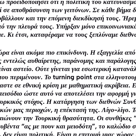
ω προειδοποιήσει ότι η πολιτική του κατευνασμο
ί σε αποθράσυνση των γειτόνων. Σε κάθε βήμα 
βάλλουν και την επόμενη διεκδίκησή τους. Ήρε
ό την πλευρά τους. Υπήρξαν μόνο επικοινωνιακά
ε. Κι έτσι, καταφέραμε να τους ξεπλύναμε διεθ
α είναι ακόμα πιο επικίνδυνη. Η εξαγγελία από
ς εντελώς αυθαίρετης, παράνομης και παράλογη
 είναι αστείο. Ούτε γίνεται για εσωτερική κατανά
που περιμένουν. Το turning point στα ελληνοτου
αστε σε εθνική κρίση με μαθηματική ακρίβεια. 
πεισόδιο ώστε αυτό να αποτελέσει την αφορμή γι
Τουρκικός στόχος. Η κατάργηση των διεθνών Συν
ικών μας περιοχών, η επέκτασή της. Λίγο-λίγο. 
ιώνουν την Τουρκική θρασύτητα. Οι συνθήκες “π
ουβέντα “ας με πουν και μειοδότη”, το καλώδιο 
 δεν είναι πολιτική. Είναι η επιτομή μιας χώρα