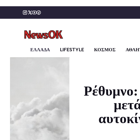
Μετάβαση
σε
περιεχόμενο
ΕΛΛΑΔΑ
LIFESTYLE
ΚΟΣΜΟΣ
ΑΘΛΗ
Ρέθυμνο:
μετ
αυτοκί