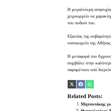
Η μεγαλύτερη ανησυχία
χειρουργείο να χαρακτη
του ποδιού του.
Εξαιτίας της σοβαρότητ
νοσοκομείο της Αθήνας,
Η μεταφορά του 6χρονου
συμβάλει στην καλύτερη
παραμένουν υπό διερεύν
Share
Share
Share
on
on
on
X
Facebook
WhatsApp
Related Posts:
(Twitter)
Μητσοτάκης για
Θεσσαλονίκη: Σ