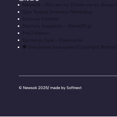
NewsOk - Νέα από την Ελλάδα και τον Κόσμο &
Όροι Χρήσης Ιστότοπου Newsok.gr
Πολιτική Cookies
Πολιτική Απορρήτου – NewsOK.gr
Ροή Ειδήσεων
Σχετικά με Εμάς - Επικοινωνία
🛡️ Πνευματικά Δικαιώματα (Copyright Notice)
©
Newsok 2025/ made by
Softnext