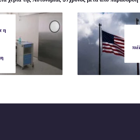
ε η
πιέ
μη