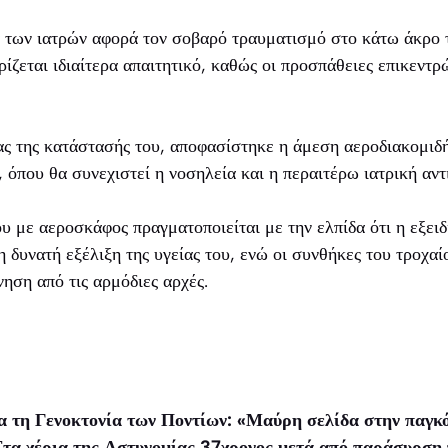
 των ιατρών αφορά τον σοβαρό τραυματισμό στο κάτω άκρο τ
ρίζεται ιδιαίτερα απαιτητικό, καθώς οι προσπάθειες επικεντ
ας της κατάστασής του, αποφασίστηκε η άμεση αεροδιακομιδή
 όπου θα συνεχιστεί η νοσηλεία και η περαιτέρω ιατρική αντ
 με αεροσκάφος πραγματοποιείται με την ελπίδα ότι η εξει
 δυνατή εξέλιξη της υγείας του, ενώ οι συνθήκες του τροχα
ηση από τις αρμόδιες αρχές.
 τη Γενοκτονία των Ποντίων: «Μαύρη σελίδα στην παγκό
τα χέρια της Αστυνομίας 37χρονος μετά από παράσυρση 