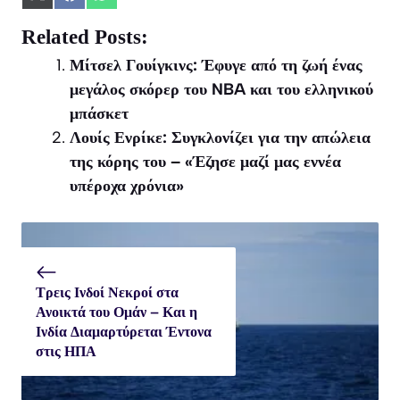
Share
Share
Share
on
on
on
X
Facebook
WhatsApp
Related Posts:
(Twitter)
Μίτσελ Γουίγκινς: Έφυγε από τη ζωή ένας
μεγάλος σκόρερ του NBA και του ελληνικού
μπάσκετ
Λουίς Ενρίκε: Συγκλονίζει για την απώλεια
της κόρης του – «Έζησε μαζί μας εννέα
υπέροχα χρόνια»
Τρεις Ινδοί Νεκροί στα
Ανοικτά του Ομάν – Και η
Ινδία Διαμαρτύρεται Έντονα
στις ΗΠΑ