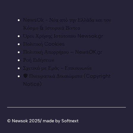
NewsOk - Νέα από την Ελλάδα και τον
Κόσμο & Ιστορικά Βίντεο
Όροι Χρήσης Ιστότοπου Newsok.gr
Πολιτική Cookies
Πολιτική Απορρήτου – NewsOK.gr
Ροή Ειδήσεων
Σχετικά με Εμάς - Επικοινωνία
🛡️ Πνευματικά Δικαιώματα (Copyright
Notice)
©
Newsok 2025/ made by
Softnext