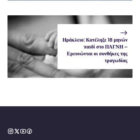
Ηράκλειο: Κατέληξε 18 μηνών
παιδί στο ΠΑΓΝΗ –
Ερευνώνται οι συνθήκες της
τραγωδίας