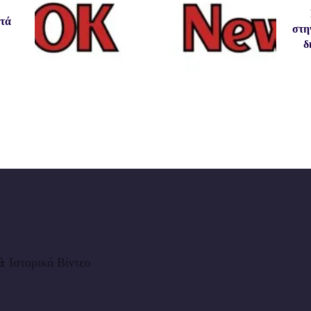
ετά
στη
δ
 Ιστορικά Βίντεο