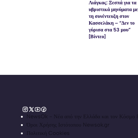
Λιάγκας: Ξεσπά για τα
υβριστικά μηνύματα μ
τη συνέντευξη στον
Κασσελάκη – “Δεν το
γύρισα στα 53 μου”
[Βίντεο]
NewsOk - Νέα από την Ελλάδα και τον Κόσμο &
Όροι Χρήσης Ιστότοπου Newsok.gr
Πολιτική Cookies