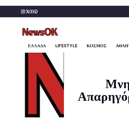
Μετάβαση
σε
περιεχόμενο
ΕΛΛΑΔΑ
LIFESTYLE
ΚΟΣΜΟΣ
ΑΘΛΗ
Μνη
Απαρηγόρ