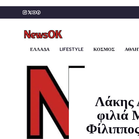
Μετάβαση
σε
περιεχόμενο
ΕΛΛΑΔΑ
LIFESTYLE
ΚΟΣΜΟΣ
ΑΘΛΗ
Λάκης 
φιλιά 
Φίλιππος