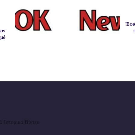
Έφυγ
ταν
σμό
 Ιστορικά Βίντεο