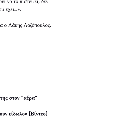
εί να το πιστέψει, δεν
ου έχει…».
ια ο Λάκης Λαζόπουλος.
 της στον “αέρα”
υν είδωλο» [Βίντεο]