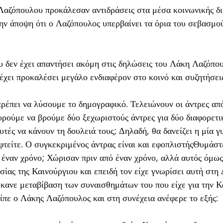
Λαζόπουλου προκάλεσαν αντιδράσεις στα μέσα κοινωνικής δ
ην άποψη ότι ο Λαζόπουλος υπερβαίνει τα όρια του σεβασμού
υ δεν έχει απαντήσει ακόμη στις δηλώσεις του Λάκη Λαζόπο
χει προκαλέσει μεγάλο ενδιαφέρον στο κοινό και συζητήσει
πρέπει να λύσουμε το δημογραφικό. Τελειώνουν οι άντρες απ
ρούμε να βρούμε δύο ξεχωριστούς άντρες για δύο διαφορετι
υτές να κάνουν τη δουλειά τους; Δηλαδή, θα δανείζει η μία γ
φτείτε. Ο συγκεκριμένος άντρας είναι και εφοπλιστήςΘυμάστ
 έναν χρόνο; Χώρισαν πριν από έναν χρόνο, αλλά αυτός όμως
σίας της Καινούργιου και επειδή τον είχε γνωρίσει αυτή στ
κανε μεταβίβαση των συναισθημάτων του που είχε για την Κ
είπε ο Λάκης Λαζόπουλος και στη συνέχεια ανέφερε το εξής: