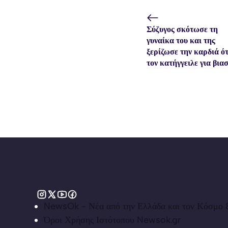
Σύζυγος σκότωσε τη
γυναίκα του και της
ξερίζωσε την καρδιά ό
τον κατήγγειλε για βια
NewsOk - Νέα από την Ελλάδα και τον Κόσμο &
Όροι Χρήσης Ιστότοπου Newsok.gr