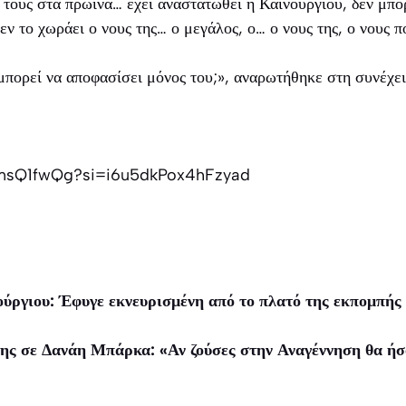
τους στα πρωινά… έχει αναστατωθεί η Καινούργιου, δεν μπορ
εν το χωράει ο νους της… ο μεγάλος, ο… ο νους της, ο νους π
μπορεί να αποφασίσει μόνος του;», αναρωτήθηκε στη συνέχε
himsQ1fwQg?si=i6u5dkPox4hFzyad
ύργιου: Έφυγε εκνευρισμένη από το πλατό της εκπομπής
ς σε Δανάη Μπάρκα: «Αν ζούσες στην Αναγέννηση θα ήσο