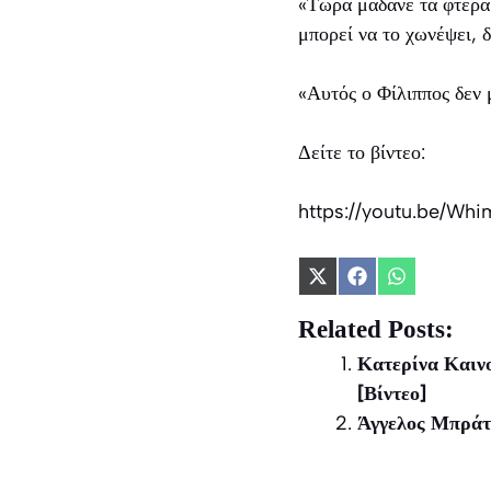
«Τώρα μαδάνε τα φτερά 
μπορεί να το χωνέψει, δ
«Αυτός ο Φίλιππος δεν 
Δείτε το βίντεο:
https://youtu.be/W
Share
Share
Share
on
on
on
X
Facebook
WhatsApp
Related Posts:
(Twitter)
Κατερίνα Καινο
[Βίντεο]
Άγγελος Μπράτη