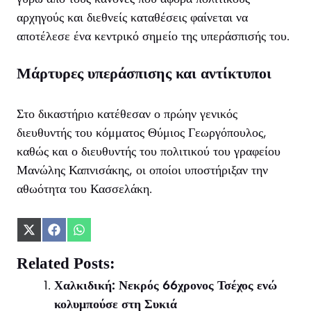
αρχηγούς και διεθνείς καταθέσεις φαίνεται να
αποτέλεσε ένα κεντρικό σημείο της υπεράσπισής του.
Μάρτυρες υπεράσπισης και αντίκτυποι
Στο δικαστήριο κατέθεσαν ο πρώην γενικός
διευθυντής του κόμματος Θύμιος Γεωργόπουλος,
καθώς και ο διευθυντής του πολιτικού του γραφείου
Μανώλης Καπνισάκης, οι οποίοι υποστήριξαν την
αθωότητα του Κασσελάκη.
Share
Share
Share
on
on
on
X
Facebook
WhatsApp
Related Posts:
(Twitter)
Χαλκιδική: Νεκρός 66χρονος Τσέχος ενώ
κολυμπούσε στη Συκιά