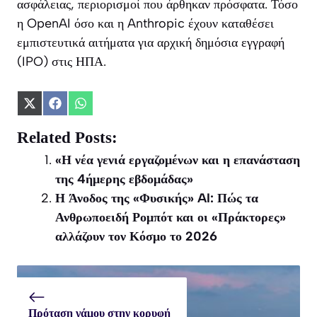
ασφάλειας, περιορισμοί που άρθηκαν πρόσφατα. Τόσο
η OpenAI όσο και η Anthropic έχουν καταθέσει
εμπιστευτικά αιτήματα για αρχική δημόσια εγγραφή
(IPO) στις ΗΠΑ.
Share
Share
Share
on
on
on
X
Facebook
WhatsApp
Related Posts:
(Twitter)
«Η νέα γενιά εργαζομένων και η επανάσταση
της 4ήμερης εβδομάδας»
Η Άνοδος της «Φυσικής» AI: Πώς τα
Ανθρωποειδή Ρομπότ και οι «Πράκτορες»
αλλάζουν τον Κόσμο το 2026
Πρόταση γάμου στην κορυφή