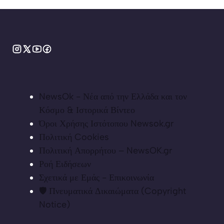
NewsOk - Νέα από την Ελλάδα και τον
Κόσμο & Ιστορικά Βίντεο
Όροι Χρήσης Ιστότοπου Newsok.gr
Πολιτική Cookies
Πολιτική Απορρήτου – NewsOK.gr
Ροή Ειδήσεων
Σχετικά με Εμάς - Επικοινωνία
🛡️ Πνευματικά Δικαιώματα (Copyright
Notice)