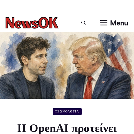
Μετάβαση
σε
περιεχόμενο
Menu
ΤΕΧΝΟΛΟΓΙΑ
Η OpenAI προτείνει