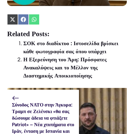
Share
Share
Share
on
on
on
X
Facebook
WhatsApp
Related Posts:
(Twitter)
ΣΟΚ στο διαδίκτυο : Ιστοσελίδα βρίσκει
κάθε φωτογραφία σας όπου υπάρχει
Η Εξερεύνηση του Άρη: Πρόσφατες
Ανακαλύψεις και το Μέλλον της
Διαστημικής Αποικιοποίησης
Σύνοδος ΝΑΤΟ στην Άγκυρα:
Τραμπ σε Ζελένσκι «θα σας
δώσουμε άδεια να φτιάξετε
Patriot» – Νέα χτυπήματα στο
Ιράν, ένταση με Ισπανία και