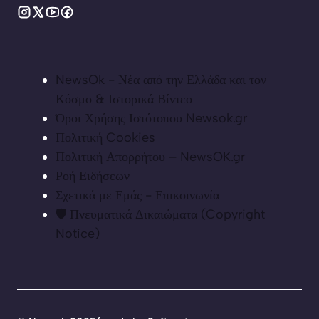
NewsOk - Νέα από την Ελλάδα και τον
Κόσμο & Ιστορικά Βίντεο
Όροι Χρήσης Ιστότοπου Newsok.gr
Πολιτική Cookies
Πολιτική Απορρήτου – NewsOK.gr
Ροή Ειδήσεων
Σχετικά με Εμάς - Επικοινωνία
🛡️ Πνευματικά Δικαιώματα (Copyright
Notice)