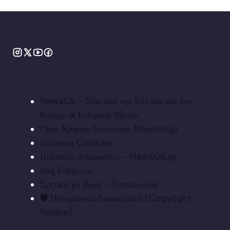
NewsOk - Νέα από την Ελλάδα και τον
Κόσμο & Ιστορικά Βίντεο
Όροι Χρήσης Ιστότοπου Newsok.gr
Πολιτική Cookies
Πολιτική Απορρήτου – NewsOK.gr
Ροή Ειδήσεων
Σχετικά με Εμάς - Επικοινωνία
🛡️ Πνευματικά Δικαιώματα (Copyright
Notice)