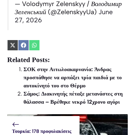
— Volodymyr Zelenskyy / Володимир
Зеленський (@ZelenskyyUa)
June
27, 2026
Share
Share
Share
on
on
on
X
Facebook
WhatsApp
Related Posts:
(Twitter)
ΣΟΚ στην Αιτωλοακαρνανία: Άνδρας
προσπάθησε να αρπάξει τρία παιδιά με το
αυτοκίνητό του στο Θέρμο
Σάμος: Διακινητής πέταξε μετανάστες στη
θάλασσα – Βρέθηκε νεκρό 12χρονο αγόρι
Τουρκία: 178 προφυλακίσεις