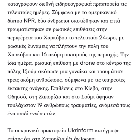
καταγράφουν διεθνή ειδησεογραφικά πρακτορεία τις
τελευταίες ημέρες. Σύμφωνα με το αμερικανικό
δίκτυο NPR, δύο άνθρωποι σκοτώθηκαν και επτά
τραυματίστηκαν σε ρωσικές επιθέσεις στην
περιφέρεια του Χαρκόβου το τελευταίο 24ωρο, με
ρωσικές δυνάμεις να πλήττουν την πόλη του
Χαρκόβου και 16 ακόμη οικισμούς της περιοχής. Την
ίδια ημέρα, ρωσική επίθεση με drone στο κέντρο της
πόλης Ιζιούμ σκότωσε μια γυναίκα και τραυμάτισε
τρεις ακόμη ανθρώπους, σύμφωνα με τις υπηρεσίες
έκτακτης ανάγκης. Επιθέσεις στο Κίεβο, στην
Οδησσό, στη Ζαπορίζια και στο Σούμι άφησαν
τουλάχιστον 19 ανθρώπους τραυματίες, ανάμεσά τους
ένα παιδί εννέα ετών.
Το ουκρανικό πρακτορείο Ukrinform κατέγραψε
επίσης ότι στη Ζαπορίζια έξι άνθρωποι