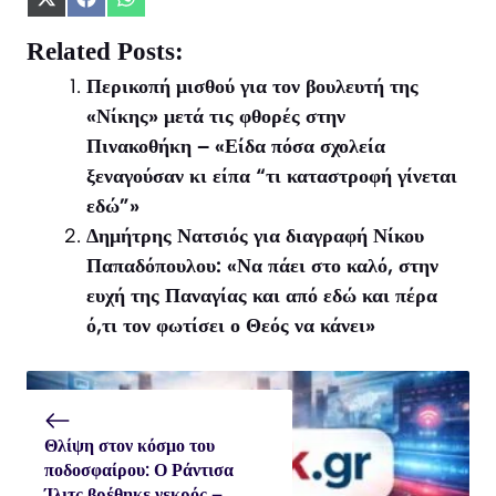
Share
Share
Share
on
on
on
X
Facebook
WhatsApp
Related Posts:
(Twitter)
Περικοπή μισθού για τον βουλευτή της
«Νίκης» μετά τις φθορές στην
Πινακοθήκη – «Είδα πόσα σχολεία
ξεναγούσαν κι είπα “τι καταστροφή γίνεται
εδώ”»
Δημήτρης Νατσιός για διαγραφή Νίκου
Παπαδόπουλου: «Να πάει στο καλό, στην
ευχή της Παναγίας και από εδώ και πέρα
ό,τι τον φωτίσει ο Θεός να κάνει»
Θλίψη στον κόσμο του
ποδοσφαίρου: Ο Ράντισα
Ίλιτς βρέθηκε νεκρός –