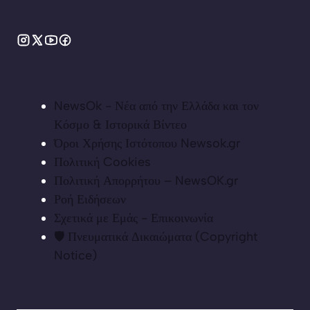
NewsOk - Νέα από την Ελλάδα και τον
Κόσμο & Ιστορικά Βίντεο
Όροι Χρήσης Ιστότοπου Newsok.gr
Πολιτική Cookies
Πολιτική Απορρήτου – NewsOK.gr
Ροή Ειδήσεων
Σχετικά με Εμάς - Επικοινωνία
🛡️ Πνευματικά Δικαιώματα (Copyright
Notice)