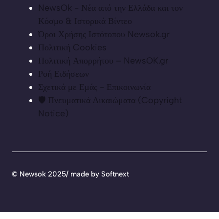
NewsOk - Νέα από την Ελλάδα και τον
Κόσμο & Ιστορικά Βίντεο
Όροι Χρήσης Ιστότοπου Newsok.gr
Πολιτική Cookies
Πολιτική Απορρήτου – NewsOK.gr
Ροή Ειδήσεων
Σχετικά με Εμάς - Επικοινωνία
🛡️ Πνευματικά Δικαιώματα (Copyright
Notice)
©
Newsok 2025/ made by
Softnext