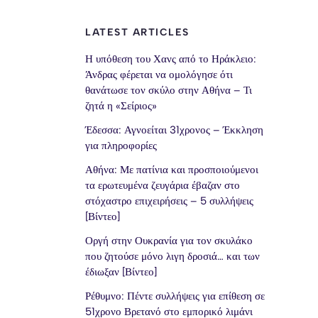
LATEST ARTICLES
Η υπόθεση του Χανς από το Ηράκλειο:
Άνδρας φέρεται να ομολόγησε ότι
θανάτωσε τον σκύλο στην Αθήνα – Τι
ζητά η «Σείριος»
Έδεσσα: Αγνοείται 31χρονος – Έκκληση
για πληροφορίες
Αθήνα: Με πατίνια και προσποιούμενοι
τα ερωτευμένα ζευγάρια έβαζαν στο
στόχαστρο επιχειρήσεις – 5 συλλήψεις
[Βίντεο]
Οργή στην Ουκρανία για τον σκυλάκο
που ζητούσε μόνο λιγη δροσιά… και των
έδιωξαν [Βίντεο]
Ρέθυμνο: Πέντε συλλήψεις για επίθεση σε
51χρονο Βρετανό στο εμπορικό λιμάνι