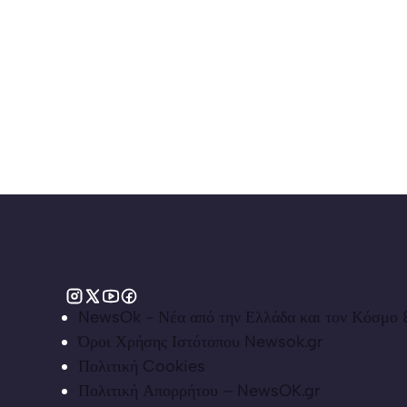
NewsOk - Νέα από την Ελλάδα και τον Κόσμο &
Όροι Χρήσης Ιστότοπου Newsok.gr
Πολιτική Cookies
Πολιτική Απορρήτου – NewsOK.gr