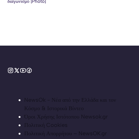
διαγωνισμό [Photo]
NewsOk - Νέα από την Ελλάδα και τον
Κόσμο & Ιστορικά Βίντεο
Όροι Χρήσης Ιστότοπου Newsok.gr
Πολιτική Cookies
Πολιτική Απορρήτου – NewsOK.gr