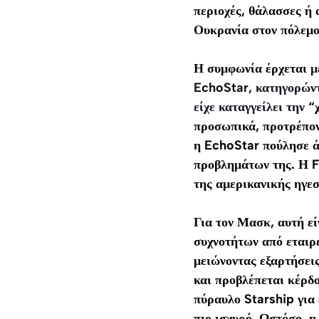
περιοχές, θάλασσες ή 
Ουκρανία στον πόλεμο
Η συμφωνία έρχεται
μ
EchoStar, κατηγορώντ
είχε καταγγείλει την
“χ
προσωπικά, προτρέπον
η EchoStar πούλησε ά
προβλημάτων της. Η F
της αμερικανικής ηγεσ
Για τον Μασκ, αυτή εί
συχνοτήτων από εταιρ
μειώνοντας εξαρτήσεις
και προβλέπεται κέρδο
πύραυλο Starship για
πιο ισχυρό. Ωστόσο, η