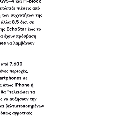
ν AWS-4 και H-block
ετώπιζε πιέσεις από
 των συχνοτήτων της
άλλα 8,5 δισ. σε
 της EchoStar έως το
θα έχουν πρόσβαση
nes να λαμβάνουν
ω από 7.600
νες περιοχές,
martphones σε
ς όπως iPhone ή
θα “τελειώσει τα
ς να αυξήσουν την
αι βελτιστοποιημένων
 όπως αγροτικές