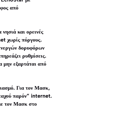
αφος από
 νησιά και ορεινές
net χωρίς πύργους.
 ενεργών δορυφόρων
πηρεάζει ρυθμίσεις.
α μην εξαρτάται από
ιασμό. Για τον Μασκ,
ταχού παρόν” internet.
με τον Μασκ στο