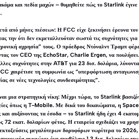
ακόμα και πεδία μαχών – θυμηθείτε πώς το Starlink έγινε
.
ετά από μήνες πιέσεων: Η FCC είχε ξεκινήσει έρευνα τον
ας την ότι δεν εκμεταλλευόταν σωστά τις συχνότητες γι
ρονική αχρησία” τους. Ο πρόεδρος Ντόναλντ Τραμπ φέρε
τας τον CEO της EchoStar, Charlie Ergen, να πουλήσει
λλες συχνότητες στην AT&T για 23 δισ. δολάρια, λύνοντα
CC χαιρέτισε τη συμφωνία ως “υπερφόρτωση ανταγωνισμ
ίας σε νέες τεχνολογίες συνδεσιμότητας”.
ναι μια στρατηγική νίκη: Μέχρι τώρα, το Starlink βασιζό
είες όπως η T-Mobile. Με δικά του δικαιώματα, η Space
 και αυξάνοντας τα έσοδα – το Starlink ήδη έχει 4 εκατ
ς 72 εκατ. δολαρίων φέτος. Η εταιρεία σχεδιάζει να χρησ
 εκτοξεύσεις μεγαλύτερων δορυφόρων νωρίτερα το 2026, 
 συμφωνία ακυρώνει ένα συμβόλαιο 1,3 δισ. δολαρίων τη