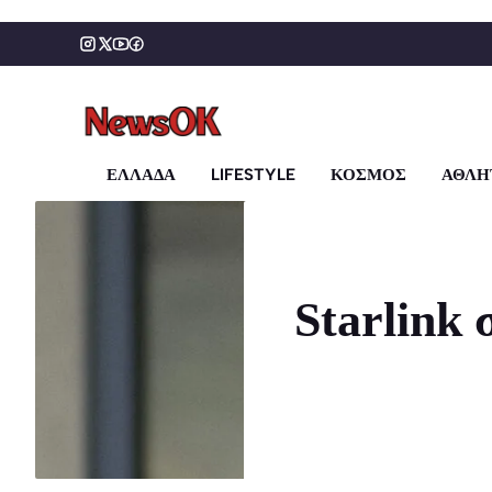
Μετάβαση
σε
περιεχόμενο
ΕΛΛΑΔΑ
LIFESTYLE
ΚΟΣΜΟΣ
ΑΘΛΗ
Starlink