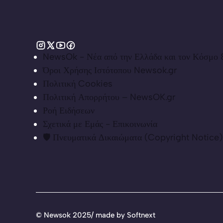
NewsOk - Νέα από την Ελλάδα και τον Κόσμο &
Όροι Χρήσης Ιστότοπου Newsok.gr
Πολιτική Cookies
Πολιτική Απορρήτου – NewsOK.gr
Ροή Ειδήσεων
Σχετικά με Εμάς - Επικοινωνία
🛡️ Πνευματικά Δικαιώματα (Copyright Notice)
©
Newsok 2025/ made by
Softnext