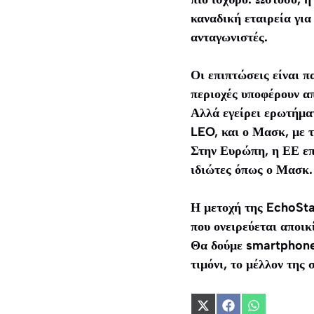
καναδική εταιρεία γι
ανταγωνιστές.
Οι επιπτώσεις είναι π
περιοχές υποφέρουν απ
Αλλά εγείρει ερωτήμα
LEO, και ο Μασκ, με τ
Στην Ευρώπη, η ΕΕ επε
ιδιώτες όπως ο Μασκ.
Η μετοχή της EchoSta
που ονειρεύεται αποικ
Θα δούμε smartphones
τιμόνι, το μέλλον της
Share
Share
Share