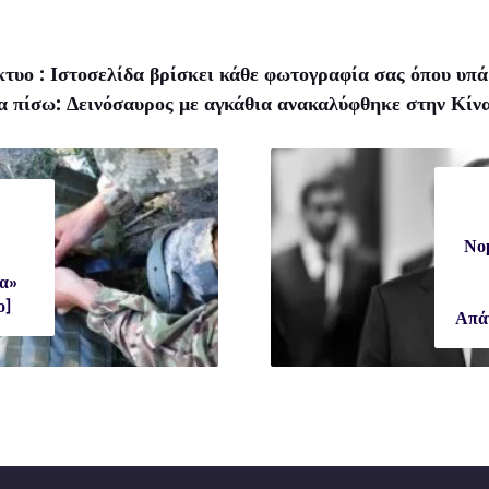
τυο : Ιστοσελίδα βρίσκει κάθε φωτογραφία σας όπου υπά
ια πίσω: Δεινόσαυρος με αγκάθια ανακαλύφθηκε στην Κίν
Νο
α»
ο]
Απά