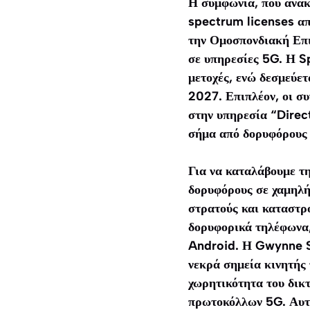
Η συμφωνία, που ανακ
spectrum licenses από
την Ομοσπονδιακή Επ
σε υπηρεσίες 5G. Η S
μετοχές, ενώ δεσμεύετ
2027. Επιπλέον, οι σ
στην υπηρεσία “Direc
σήμα από δορυφόρους 
Για να καταλάβουμε τη
δορυφόρους σε χαμηλή
στρατούς και καταστρ
δορυφορικά τηλέφωνα,
Android. Η Gwynne Sh
νεκρά σημεία κινητής
χωρητικότητα του δικ
πρωτοκόλλων 5G. Αυτό