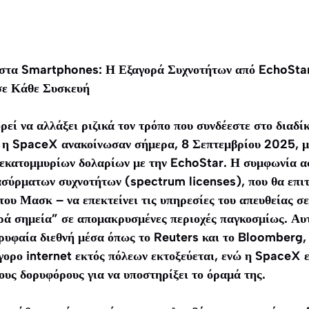
στα Smartphones: Η Εξαγορά Συχνοτήτων από EchoStar 
σε Κάθε Συσκευή
ρεί να αλλάξει ριζικά τον τρόπο που συνδέεστε στο διαδί
 η SpaceX ανακοίνωσαν σήμερα, 8 Σεπτεμβρίου 2025, μι
σεκατομμυρίων δολαρίων με την EchoStar. Η συμφωνία α
σύρματων συχνοτήτων (spectrum licenses), που θα επιτ
του Μασκ – να επεκτείνει τις υπηρεσίες του απευθείας 
ρά σημεία” σε απομακρυσμένες περιοχές παγκοσμίως. Αυτ
ρυφαία διεθνή μέσα όπως το Reuters και το Bloomberg, 
γορο internet εκτός πόλεων εκτοξεύεται, ενώ η SpaceX ε
έους δορυφόρους για να υποστηρίξει το όραμά της.