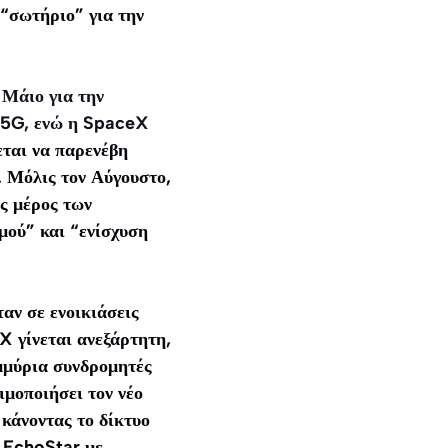
 “σωτήριο” για την
 Μάιο για την
α 5G, ενώ η SpaceX
ται να παρενέβη
. Μόλις τον Αύγουστο,
ς μέρος των
ού” και “ενίσχυση
ταν σε ενοικιάσεις
X γίνεται ανεξάρτητη,
ομμύρια συνδρομητές
ιμοποιήσει τον νέο
κάνοντας το δίκτυο
ς EchoStar με