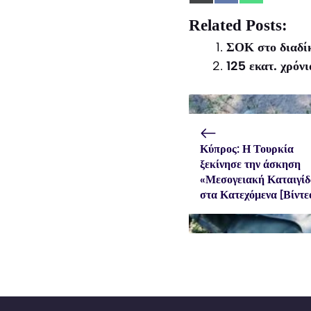
on
on
on
X
Facebook
WhatsApp
Related Posts:
(Twitter)
ΣΟΚ στο διαδίκ
125 εκατ. χρόν
Κύπρος: Η Τουρκία
ξεκίνησε την άσκηση
«Μεσογειακή Καταιγίδ
στα Κατεχόμενα [Βίντε