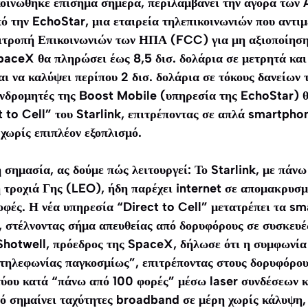
οινώθηκε επίσημα σήμερα, περιλαμβάνει την αγορά τω
 την EchoStar, μια εταιρεία τηλεπικοινωνιών που αντιμ
ιτροπή Επικοινωνιών των ΗΠΑ (FCC) για μη αξιοποίηση
paceX θα πληρώσει έως 8,5 δισ. δολάρια σε μετρητά και 
αι να καλύψει περίπου 2 δισ. δολάρια σε τόκους δανείων
υνδρομητές της Boost Mobile (υπηρεσία της EchoStar) 
t to Cell” του Starlink, επιτρέποντας σε απλά smartpho
χωρίς επιπλέον εξοπλισμό.
 σημασία, ας δούμε πώς λειτουργεί: Το Starlink, με πάν
 τροχιά Γης (LEO), ήδη παρέχει internet σε απομακρυσμέ
οφές. Η νέα υπηρεσία “Direct to Cell” μετατρέπει τα s
 στέλνοντας σήμα απευθείας από δορυφόρους σε συσκευέ
otwell, πρόεδρος της SpaceX, δήλωσε ότι η συμφωνία 
 τηλεφωνίας παγκοσμίως”, επιτρέποντας στους δορυφόρου
τύου κατά “πάνω από 100 φορές” μέσω laser συνδέσεων κ
 σημαίνει ταχύτητες broadband σε μέρη χωρίς κάλυψη,