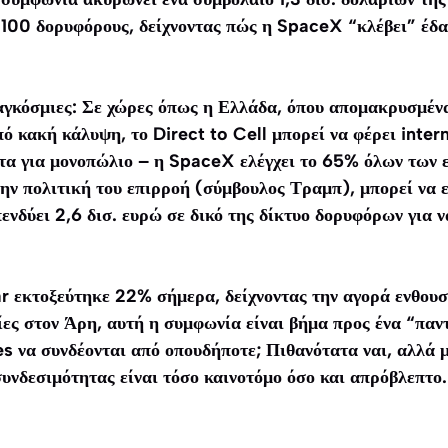
α 100 δορυφόρους, δείχνοντας πώς η SpaceX “κλέβει” έδ
αγκόσμιες: Σε χώρες όπως η Ελλάδα, όπου απομακρυσμένα
ό κακή κάλυψη, το Direct to Cell μπορεί να φέρει inter
τα για μονοπώλιο – η SpaceX ελέγχει το 65% όλων των
ην πολιτική του επιρροή (σύμβουλος Τραμπ), μπορεί να ε
νδύει 2,6 δισ. ευρώ σε δικό της δίκτυο δορυφόρων για ν
r εκτοξεύτηκε 22% σήμερα, δείχνοντας την αγορά ενθουσ
ίες στον Άρη, αυτή η συμφωνία είναι βήμα προς ένα “παν
 να συνδέονται από οπουδήποτε; Πιθανότατα ναι, αλλά 
 συνδεσιμότητας είναι τόσο καινοτόμο όσο και απρόβλεπτο.