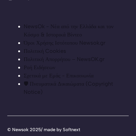
NewsOk - Νέα από την Ελλάδα και τον
Κόσμο & Ιστορικά Βίντεο
Όροι Χρήσης Ιστότοπου Newsok.gr
Πολιτική Cookies
Πολιτική Απορρήτου – NewsOK.gr
Ροή Ειδήσεων
Σχετικά με Εμάς - Επικοινωνία
🛡️ Πνευματικά Δικαιώματα (Copyright
Notice)
©
Newsok 2025/ made by
Softnext