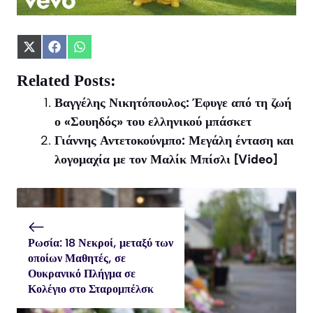
Share
Share
Share
on
on
on
X
Facebook
WhatsApp
Related Posts:
(Twitter)
Βαγγέλης Νικητόπουλος: Έφυγε από τη ζωή
ο «Σουηδός» του ελληνικού μπάσκετ
Γιάννης Αντετοκούνμπο: Μεγάλη ένταση και
λογομαχία με τον Μαλίκ Μπίσλι [Video]
Ρωσία: 18 Νεκροί, μεταξύ των
οποίων Μαθητές, σε
Ουκρανικό Πλήγμα σε
Κολέγιο στο Σταρομπέλσκ