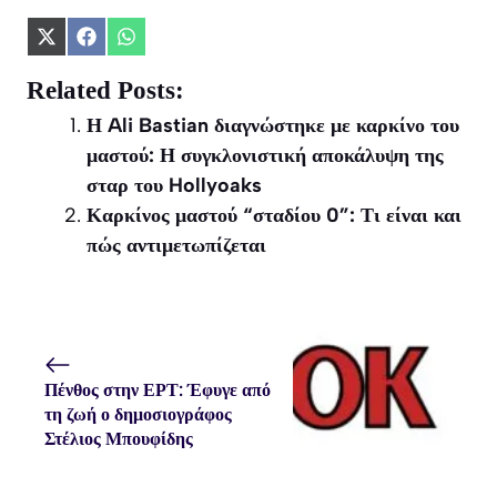
Share
Share
Share
on
on
on
X
Facebook
WhatsApp
Related Posts:
(Twitter)
Η Ali Bastian διαγνώστηκε με καρκίνο του
μαστού: Η συγκλονιστική αποκάλυψη της
σταρ του Hollyoaks
Καρκίνος μαστού “σταδίου 0”: Τι είναι και
πώς αντιμετωπίζεται
Πένθος στην ΕΡΤ: Έφυγε από
τη ζωή ο δημοσιογράφος
Στέλιος Μπουφίδης