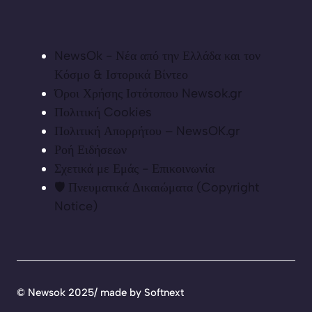
NewsOk - Νέα από την Ελλάδα και τον
Κόσμο & Ιστορικά Βίντεο
Όροι Χρήσης Ιστότοπου Newsok.gr
Πολιτική Cookies
Πολιτική Απορρήτου – NewsOK.gr
Ροή Ειδήσεων
Σχετικά με Εμάς - Επικοινωνία
🛡️ Πνευματικά Δικαιώματα (Copyright
Notice)
©
Newsok 2025/ made by
Softnext