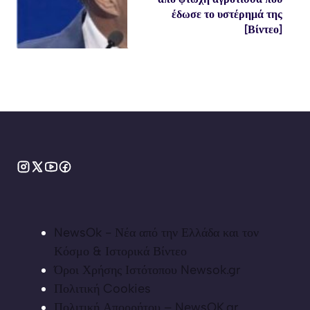
έδωσε το υστέρημά της
[Βίντεο]
NewsOk - Νέα από την Ελλάδα και τον
Κόσμο & Ιστορικά Βίντεο
Όροι Χρήσης Ιστότοπου Newsok.gr
Πολιτική Cookies
Πολιτική Απορρήτου – NewsOK.gr