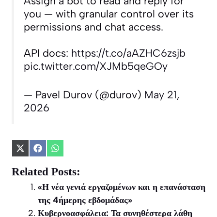
Assign a bot to read and reply for
you — with granular control over its
permissions and chat access.
API docs:
https://t.co/aAZHC6zsjb
pic.twitter.com/XJMb5qeGOy
— Pavel Durov (@durov)
May 21,
2026
Share
Share
Share
on
on
on
X
Facebook
WhatsApp
Related Posts:
(Twitter)
«Η νέα γενιά εργαζομένων και η επανάσταση
της 4ήμερης εβδομάδας»
Κυβερνοασφάλεια: Τα συνηθέστερα λάθη