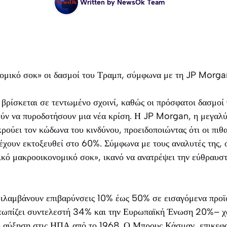
Written by
NewsOk Team
ομικό σοκ» οι δασμοί του Τραμπ, σύμφωνα με τη JP Morga
βρίσκεται σε τεντωμένο σχοινί, καθώς οι πρόσφατοι δασμοί
ύν να πυροδοτήσουν μια νέα κρίση. Η JP Morgan, η μεγαλύ
ούει τον κώδωνα του κινδύνου, προειδοποιώντας ότι οι πιθ
χουν εκτοξευθεί στο 60%. Σύμφωνα με τους αναλυτές της, ο
ικό μακροοικονομικό σοκ», ικανό να ανατρέψει την εύθραυσ
εριλαμβάνουν επιβαρύνσεις 10% έως 50% σε εισαγόμενα προϊ
ετωπίζει συντελεστή 34% και την Ευρωπαϊκή Ένωση 20%– χα
 αύξηση στις ΗΠΑ από το 1968. Ο Μπρους Κάσμαν, επικεφα