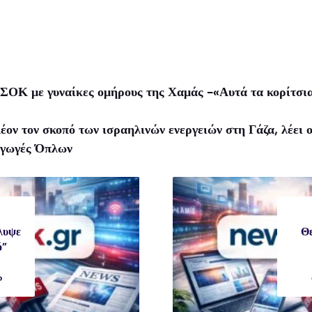
 ΣΟΚ με γυναίκες ομήρους της Χαμάς -«Αυτά τα κορίτσια
έον τον σκοπό των ισραηλινών ενεργειών στη Γάζα, λέει 
αγωγές Όπλων
λυψε
Θε
ό”
»