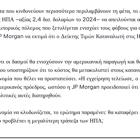
τα που κινδυνεύουν περισσότερο περιλαμβάνουν τη φέτα, το ε
ις ΗΠΑ –αξίας 2,4 δισ. δολαρίων το 2024– να απειλούνται 
μπορικός πόλεμος που ξετυλίγεται ενισχύει τους φόβους για
P Morgan να εκτιμά ότι ο Δείκτης Τιμών Καταναλωτή στις
τι οι δασμοί θα ενισχύσουν την αμερικανική παραγωγή και 
 του υποστηρίζουν ότι το κόστος θα μετακυλιστεί στους καταν
ονομία που θέλει να προστατεύσει. «Η εγχείρηση τελείωσε, ο
μερικανός πρόεδρος, ωστόσο η JP Morgan προειδοποιεί ότι
ολιτικές αυτές διατηρηθούν.
ομία να κλυδωνίζεται, το ερώτημα παραμένει: θα καταφέρει
υ προβλέπει η μεγαλύτερη τράπεζα των ΗΠΑ;