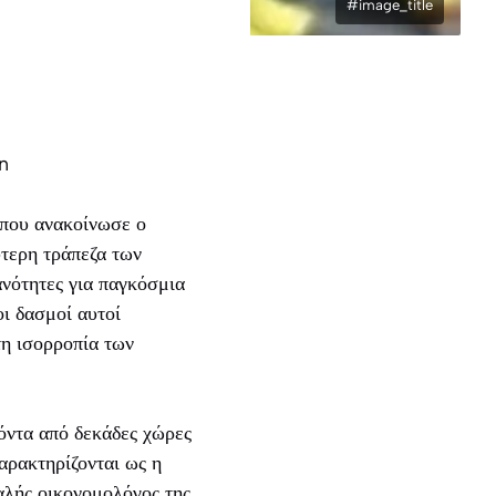
#image_title
n
 που ανακοίνωσε ο
τερη τράπεζα των
ανότητες για παγκόσμια
ι δασμοί αυτοί
τη ισορροπία των
όντα από δεκάδες χώρες
ρακτηρίζονται ως η
λής οικονομολόγος της