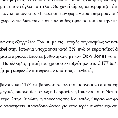
 με τον εύγλωττο τίτλο «Θα χυθεί αίμα», υπογραμμίζει ότι 
ικανική οικονομία. «Η αύξηση των φόρων που επιφέρουν οι 
 χωρών, τις διαταραχές στις αλυσίδες εφοδιασμού και την πτ
α στις εξαγγελίες Τραμπ, με τις μετοχές παγκοσμίως να κα
kkei στην Ιαπωνία υποχώρησε κατά 3%, ενώ οι ευρωπαϊκοί δ
ματιστηριακοί δείκτες βυθίστηκαν, με τον Dow Jones να ση
 Παράλληλα, η τιμή του χρυσού εκτοξεύτηκε στα 3.177 δολά
ζήτηση ασφαλών καταφυγίων από τους επενδυτές.
βάνουν και 25% επιβάρυνση σε όλα τα εισαγόμενα αυτοκίνητ
γωγικές οικονομίες, όπως η Γερμανία, η Ιαπωνία και η Νότια
μετρα. Στην Ευρώπη, η πρόεδρος της Κομισιόν, Ούρσουλα φο
 να απαντήσει», προειδοποιώντας για «τρομερές συνέπειες» σ