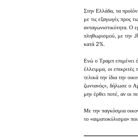
Στην Ελλάδα, τα προϊόν
με τις εξαγωγές προς τ
ανταγωνιστικότητα. Ο ε
πληθωρισμού,
με την J
κατά 2%.
Ενώ ο Τραμπ επιμένει ό
έλλειμμα, οι επικριτές
τελικά την ίδια την οικ
ζωντανός», δήλωσε ο Α
μην έρθει ποτέ, αν οι π
Με την παγκόσμια οικον
το «αιματοκύλισμα» πο