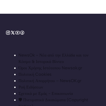
NewsOk - Νέα από την Ελλάδα και τον
Κόσμο & Ιστορικά Βίντεο
Όροι Χρήσης Ιστότοπου Newsok.gr
Πολιτική Cookies
Πολιτική Απορρήτου – NewsOK.gr
Ροή Ειδήσεων
Σχετικά με Εμάς - Επικοινωνία
🛡️ Πνευματικά Δικαιώματα (Copyright