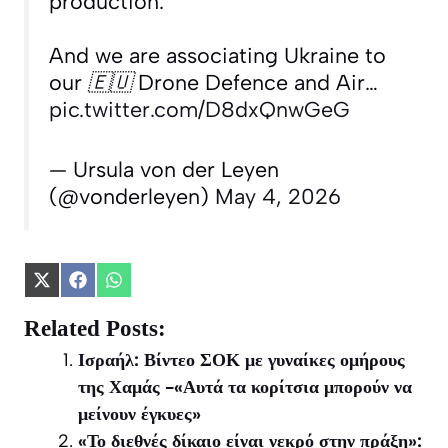
production.
And we are associating Ukraine to
our 🇪🇺 Drone Defence and Air…
pic.twitter.com/D8dxQnwGeG
— Ursula von der Leyen
(@vonderleyen)
May 4, 2026
Share
Share
Share
on
on
on
X
Facebook
WhatsApp
Related Posts:
(Twitter)
Ισραήλ: Βίντεο ΣΟΚ με γυναίκες ομήρους
της Χαμάς -«Αυτά τα κορίτσια μπορούν να
μείνουν έγκυες»
«Το διεθνές δίκαιο είναι νεκρό στην πράξη»: