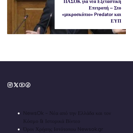
ΠΑΣΟΚ για νέα Εξεταστική
Επιτροπή – Στο
«μικροσκόπιο» Predator και
ΕΥΠ
NewsOk - Νέα από την Ελλάδα και τον
Κόσμο & Ιστορικά Βίντεο
Όροι Χρήσης Ιστότοπου Newsok.gr