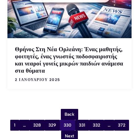
Θρήνος Στη Νέα Ορλεάνη: Ένας μαθητής,
φοιτητές, ένας γνωστός ποδοσφαιριστής
και νεαροί γονείς μικρών παιδιών ανάμεσα
στα θύματα
2 ΙΑΝΟΥΑΡΊΟΥ 2025
Back
1
…
328
329
330
331
332
…
372
Next