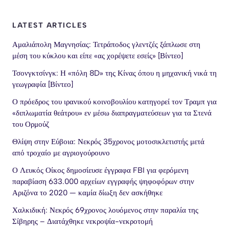
LATEST ARTICLES
Αμαλιάπολη Μαγνησίας: Τετράποδος γλεντζές ξάπλωσε στη
μέση του κύκλου και είπε «ας χορέψετε εσείς» [Βίντεο]
Τσονγκτσίνγκ: Η «πόλη 8D» της Κίνας όπου η μηχανική νικά τη
γεωγραφία [Βίντεο]
Ο πρόεδρος του ιρανικού κοινοβουλίου κατηγορεί τον Τραμπ για
«διπλωματία θεάτρου» εν μέσω διαπραγματεύσεων για τα Στενά
του Ορμούζ
Θλίψη στην Εύβοια: Νεκρός 35χρονος μοτοσικλετιστής μετά
από τροχαίο με αγριογούρουνο
Ο Λευκός Οίκος δημοσίευσε έγγραφα FBI για φερόμενη
παραβίαση 633.000 αρχείων εγγραφής ψηφοφόρων στην
Αριζόνα το 2020 — καμία δίωξη δεν ασκήθηκε
Χαλκιδική: Νεκρός 69χρονος λουόμενος στην παραλία της
Σίβηρης – Διατάχθηκε νεκροψία-νεκροτομή