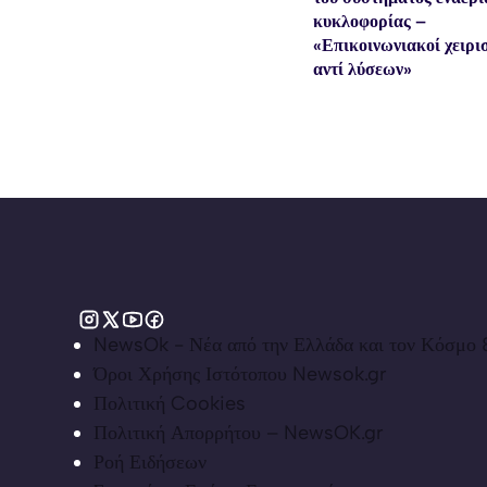
κυκλοφορίας –
«Επικοινωνιακοί χειρι
αντί λύσεων»
NewsOk - Νέα από την Ελλάδα και τον Κόσμο &
Όροι Χρήσης Ιστότοπου Newsok.gr
Πολιτική Cookies
Πολιτική Απορρήτου – NewsOK.gr
Ροή Ειδήσεων