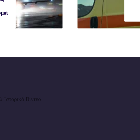
σμοί
 Ιστορικά Βίντεο