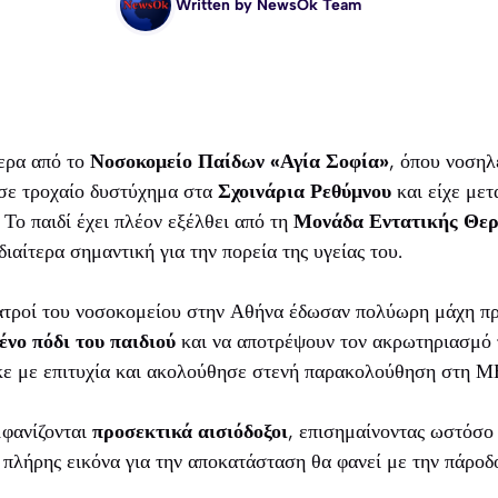
Written by
NewsOk Team
τερα από το
Νοσοκομείο Παίδων «Αγία Σοφία»
, όπου νοσηλ
σε τροχαίο δυστύχημα στα
Σχοινάρια Ρεθύμνου
και είχε μετ
Το παιδί έχει πλέον εξέλθει από τη
Μονάδα Εντατικής Θε
διαίτερα σημαντική για την πορεία της υγείας του.
γιατροί του νοσοκομείου στην Αθήνα έδωσαν πολύωρη μάχη π
νο πόδι του παιδιού
και να αποτρέψουν τον ακρωτηριασμό 
ε με επιτυχία και ακολούθησε στενή παρακολούθηση στη Μ
μφανίζονται
προσεκτικά αισιόδοξοι
, επισημαίνοντας ωστόσο 
η πλήρης εικόνα για την αποκατάσταση θα φανεί με την πάροδ