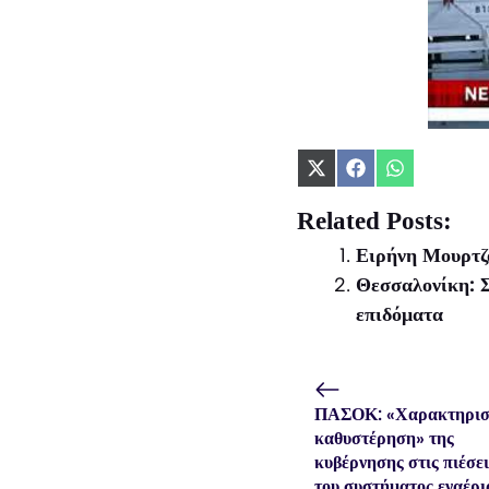
Share
Share
Share
on
on
on
X
Facebook
WhatsApp
Related Posts:
(Twitter)
Ειρήνη Μουρτζο
Θεσσαλονίκη: Σ
επιδόματα
ΠΑΣΟΚ: «Χαρακτηρισ
καθυστέρηση» της
κυβέρνησης στις πιέσει
του συστήματος εναέρι