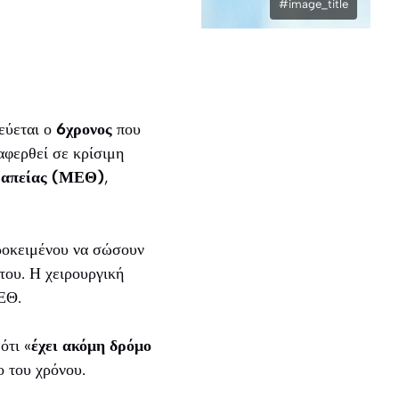
#image_title
εύεται ο
6χρονος
που
αφερθεί σε κρίσιμη
ραπείας (ΜΕΘ)
,
ροκειμένου να σώσουν
του. Η χειρουργική
ΕΘ.
ότι «
έχει ακόμη δρόμο
ο του χρόνου.