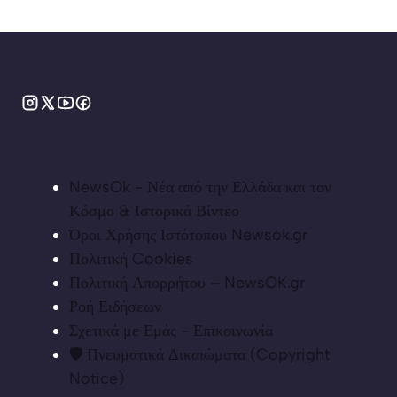
NewsOk - Νέα από την Ελλάδα και τον
Κόσμο & Ιστορικά Βίντεο
Όροι Χρήσης Ιστότοπου Newsok.gr
Πολιτική Cookies
Πολιτική Απορρήτου – NewsOK.gr
Ροή Ειδήσεων
Σχετικά με Εμάς - Επικοινωνία
🛡️ Πνευματικά Δικαιώματα (Copyright
Notice)