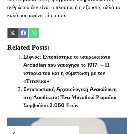
ανθρώπου δεν είναι ο πλούτος ή η εξουσία, αλλά το
καλό που αφήνει πίσω του.
Share
Share
Share
on
on
on
X
Facebook
WhatsApp
Related Posts:
(Twitter)
Σίφνος: Εντοπίστηκε το υπερωκεάνιο
Arcadian που ναυάγησε το 1917 – Η
ιστορία του και η σύμπτωση με τον
«Τιτανικό»
Eντυπωσιακή Aρχαιολογική Aνακάλυψη
στη Λαοδίκεια: Ένα Μοναδικό Ρωμαϊκό
Συμβούλιο 2.050 Ετών