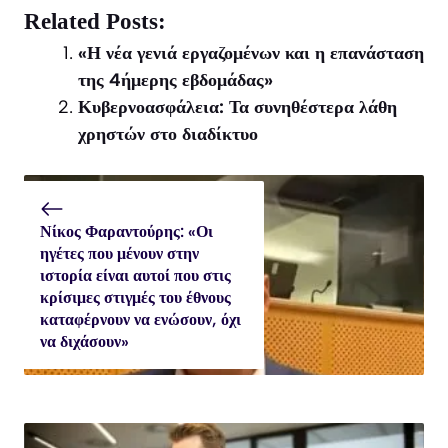
X
Facebook
WhatsApp
Related Posts:
(Twitter)
«Η νέα γενιά εργαζομένων και η επανάσταση
της 4ήμερης εβδομάδας»
Κυβερνοασφάλεια: Τα συνηθέστερα λάθη
χρηστών στο διαδίκτυο
Νίκος Φαραντούρης: «Οι
ηγέτες που μένουν στην
ιστορία είναι αυτοί που στις
κρίσιμες στιγμές του έθνους
καταφέρνουν να ενώσουν, όχι
να διχάσουν»