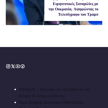
Ειρηνευτικές Συνομιλίες με
την Ουκρανία, Αψηφώντας το
Τελεσίγραφο του Τραμπ
NewsOk - Νέα από την Ελλάδα και τον
Κόσμο & Ιστορικά Βίντεο
Όροι Χρήσης Ιστότοπου Newsok.gr