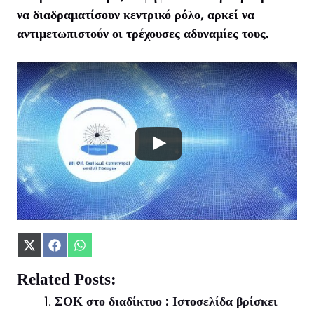
να διαδραματίσουν κεντρικό ρόλο, αρκεί να
αντιμετωπιστούν οι τρέχουσες αδυναμίες τους.
Share
Share
Share
on
on
on
X
Facebook
WhatsApp
Related Posts:
(Twitter)
ΣΟΚ στο διαδίκτυο : Ιστοσελίδα βρίσκει