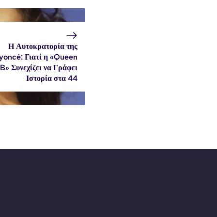
Η Αυτοκρατορία της
yoncé: Γιατί η «Queen
B» Συνεχίζει να Γράφει
Ιστορία στα 44