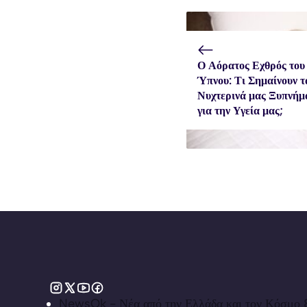
Ο Αόρατος Εχθρός του
Ύπνου: Τι Σημαίνουν τ
Νυχτερινά μας Ξυπνήμ
για την Υγεία μας;
NewsOk - Νέα από την Ελλάδα και τον Κόσμο &