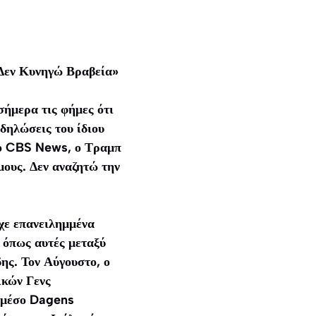
 Δεν Κυνηγώ Βραβεία»
ήμερα τις φήμες ότι
 δηλώσεις του ίδιου
το CBS News, ο Τραμπ
μους. Δεν αναζητώ την
ίχε επανειλημμένα
, όπως αυτές μεταξύ
ης. Τον Αύγουστο, ο
ικών Γενς
ό μέσο Dagens