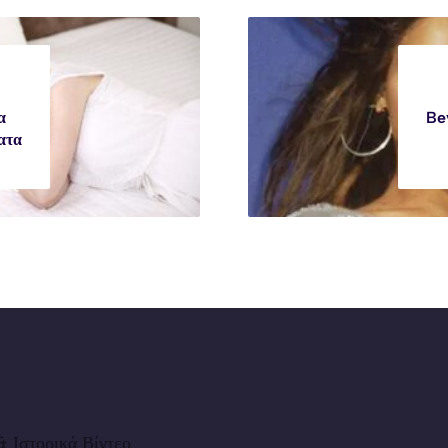
α
Be
ατα
 Ιστορικά Βίντεο