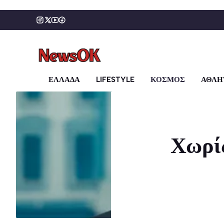
Μετάβαση
σε
περιεχόμενο
ΕΛΛΑΔΑ
LIFESTYLE
ΚΟΣΜΟΣ
ΑΘΛΗ
Χωρί