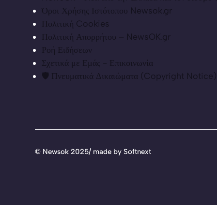
Όροι Χρήσης Ιστότοπου Newsok.gr
Πολιτική Cookies
Πολιτική Απορρήτου – NewsOK.gr
Ροή Ειδήσεων
Σχετικά με Εμάς - Επικοινωνία
🛡️ Πνευματικά Δικαιώματα (Copyright Notice)
©
Newsok 2025/ made by
Softnext