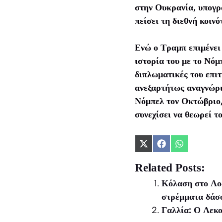
στην Ουκρανία, υπογρα
πείσει τη διεθνή κοινό
Ενώ ο Τραμπ επιμένει 
ιστορία του με το Νόμ
διπλωματικές του επιτ
ανεξαρτήτως αναγνώρι
Νόμπελ τον Οκτώβριο,
συνεχίσει να θεωρεί τ
Share
Share
Share
on
on
on
X
Facebook
WhatsApp
Related Posts:
(Twitter)
Κόλαση στο Λος
στρέμματα δάσο
Γαλλία: Ο Λεκο