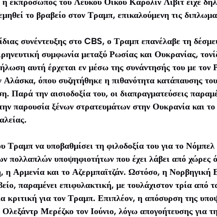
 η εκπρόσωπος του Λευκού Οίκου Καρολίν Λίβιτ είχε δηλώ
μηθεί το βραβείο στον Τραμπ, επικαλούμενη τις διπλωματ
ίδιας συνέντευξης στο CBS, ο Τραμπ επανέλαβε τη δέσμε
ιρηνευτική συμφωνία μεταξύ Ρωσίας και Ουκρανίας, τονίζ
δήλωση αυτή έρχεται εν μέσω της συνάντησής του με τον
ν Αλάσκα, όπου συζητήθηκε η πιθανότητα κατάπαυσης του
η. Παρά την αισιοδοξία του, οι διαπραγματεύσεις παραμέ
την παρουσία ξένων στρατευμάτων στην Ουκρανία και το 
αλείας.
υ Τραμπ να υποβαθμίσει τη φιλοδοξία του για το Νόμπελ
ων πολλαπλών υποψηφιοτήτων που έχει λάβει από χώρες ό
, η Αρμενία και το Αζερμπαϊτζάν. Ωστόσο, η Νορβηγική 
βείο, παραμένει επιφυλακτική, με τουλάχιστον τρία από τ
ια κριτική για τον Τραμπ. Επιπλέον, η απόσυρση της υπο
 Ολεξάντρ Μερέζκο τον Ιούνιο, λόγω απογοήτευσης για τ