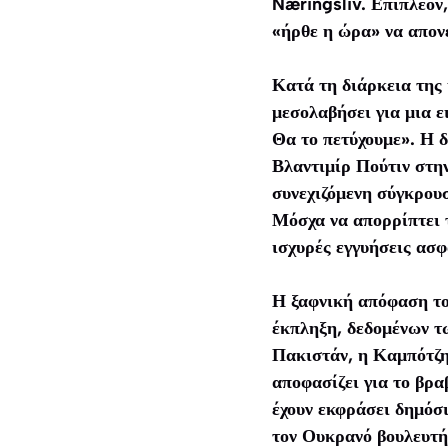
Næringsliv. Επιπλέον,
«ήρθε η ώρα» να απονε
Κατά τη διάρκεια της 
μεσολαβήσει για μια ε
Θα το πετύχουμε». Η 
Βλαντιμίρ Πούτιν στη
συνεχιζόμενη σύγκρουσ
Μόσχα να απορρίπτει 
ισχυρές εγγυήσεις ασφ
Η ξαφνική απόφαση το
έκπληξη, δεδομένων τ
Πακιστάν, η Καμπότζη
αποφασίζει για το βρα
έχουν εκφράσει δημόσ
τον Ουκρανό βουλευτή