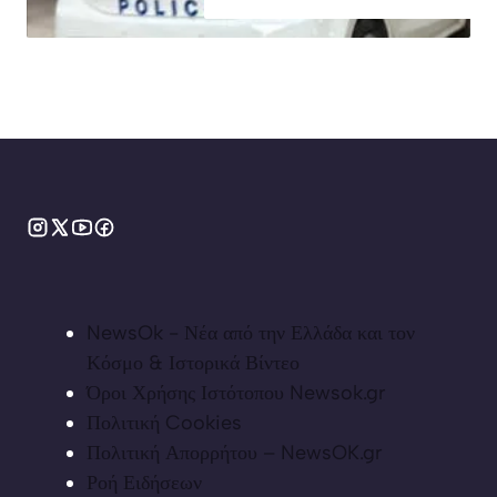
NewsOk - Νέα από την Ελλάδα και τον
Κόσμο & Ιστορικά Βίντεο
Όροι Χρήσης Ιστότοπου Newsok.gr
Πολιτική Cookies
Πολιτική Απορρήτου – NewsOK.gr
Ροή Ειδήσεων