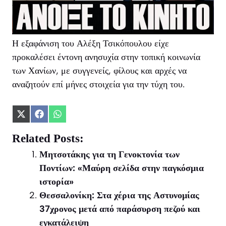
Η εξαφάνιση του Αλέξη Τσικόπουλου είχε
προκαλέσει έντονη ανησυχία στην τοπική κοινωνία
των Χανίων, με συγγενείς, φίλους και αρχές να
αναζητούν επί μήνες στοιχεία για την τύχη του.
Share
Share
Share
on
on
on
X
Facebook
WhatsApp
Related Posts:
(Twitter)
Μητσοτάκης για τη Γενοκτονία των
Ποντίων: «Μαύρη σελίδα στην παγκόσμια
ιστορία»
Θεσσαλονίκη: Στα χέρια της Αστυνομίας
37χρονος μετά από παράσυρση πεζού και
εγκατάλειψη