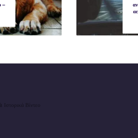
υ –
αν
αε
 Ιστορικά Βίντεο