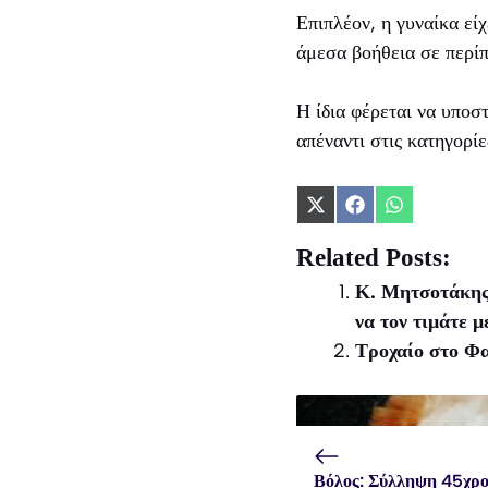
Επιπλέον, η γυναίκα εί
άμεσα βοήθεια σε περί
Η ίδια φέρεται να υποστ
απέναντι στις κατηγορίε
Share
Share
Share
on
on
on
X
Facebook
WhatsApp
Related Posts:
(Twitter)
Κ. Μητσοτάκης 
να τον τιμάτε μ
Τροχαίο στο Φα
Βόλος: Σύλληψη 45χρο