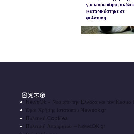
για κακοποίηση σκύλο
Καταδικάστηκε σε
φυλάκιση
NewsOk - Νέα από την Ελλάδα και τον Κόσμο &
Όροι Χρήσης Ιστότοπου Newsok.gr
Πολιτική Cookies
Πολιτική Απορρήτου – NewsOK.gr