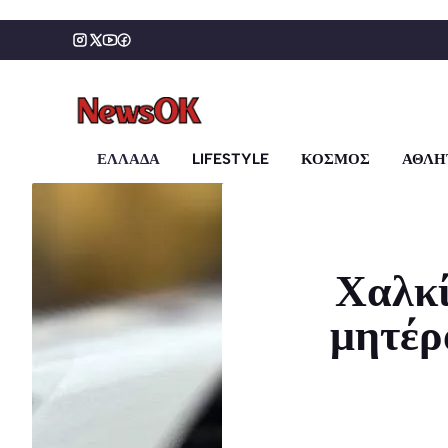
Μετάβαση
σε
περιεχόμενο
ΕΛΛΑΔΑ
LIFESTYLE
ΚΟΣΜΟΣ
ΑΘΛΗ
Χαλκί
μητέρα