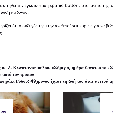
χε αιτηθεί την εγκατάσταση «panic button» στο κινητό της, 
πτωση κινδύνου.
ηρίζει ότι ο σύζυγός της «την αναζητούσε» κυρίως για να βελ
ς.
σε Ζ. Κωνσταντοπούλου: «Σήμερα, ημέρα θανάτου του Στά
ε αυτό τον τρόπο»
ληράκι Ρόδου: 49χρονος έχασε τη ζωή του όταν ανετράπη
νου