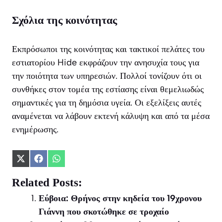
Σχόλια της κοινότητας
Εκπρόσωποι της κοινότητας και τακτικοί πελάτες του
εστιατορίου Hide εκφράζουν την ανησυχία τους για
την ποιότητα των υπηρεσιών. Πολλοί τονίζουν ότι οι
συνθήκες στον τομέα της εστίασης είναι θεμελιωδώς
σημαντικές για τη δημόσια υγεία. Οι εξελίξεις αυτές
αναμένεται να λάβουν εκτενή κάλυψη και από τα μέσα
ενημέρωσης.
Share
Share
Share
on
on
on
X
Facebook
WhatsApp
Related Posts:
(Twitter)
Εύβοια: Θρήνος στην κηδεία του 19χρονου
Γιάννη που σκοτώθηκε σε τροχαίο