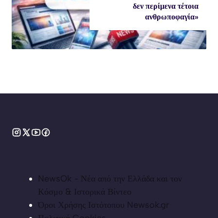
δεν περίμενα τέτοια
ανθρωποφαγία»
NewsOk - Νέα από την Ελλάδα και τον
Κόσμο & Ιστορικά Βίντεο
Όροι Χρήσης Ιστότοπου Newsok.gr