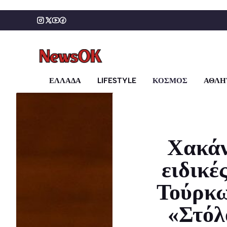
Μετάβαση
σε
περιεχόμενο
ΕΛΛΑΔΑ
LIFESTYLE
ΚΟΣΜΟΣ
ΑΘΛΗ
Χακάν
ειδικέ
Τούρκω
«Στόλ