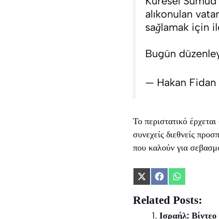
Küresel Sumud 
alıkonulan vata
sağlamak için il
Bugün düzenleye
— Hakan Fidan
Το περιστατικό έρχεται
συνεχείς διεθνείς προσ
που καλούν για σεβασμό
Share
Share
Share
on
on
on
X
Facebook
WhatsApp
Related Posts:
(Twitter)
Ισραήλ: Βίντεο