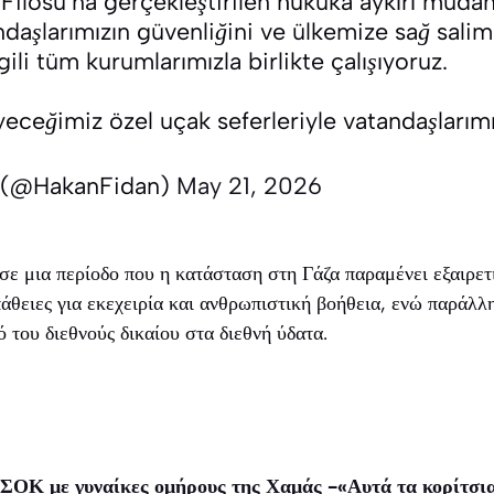
Filosu’na gerçekleştirilen hukuka aykırı müd
ndaşlarımızın güvenliğini ve ülkemize sağ salim
gili tüm kurumlarımızla birlikte çalışıyoruz.
ceğimiz özel uçak seferleriyle vatandaşlarımı
 (@HakanFidan)
May 21, 2026
 σε μια περίοδο που η κατάσταση στη Γάζα παραμένει εξαιρετ
πάθειες για εκεχειρία και ανθρωπιστική βοήθεια, ενώ παράλλ
 του διεθνούς δικαίου στα διεθνή ύδατα.
 ΣΟΚ με γυναίκες ομήρους της Χαμάς -«Αυτά τα κορίτσια