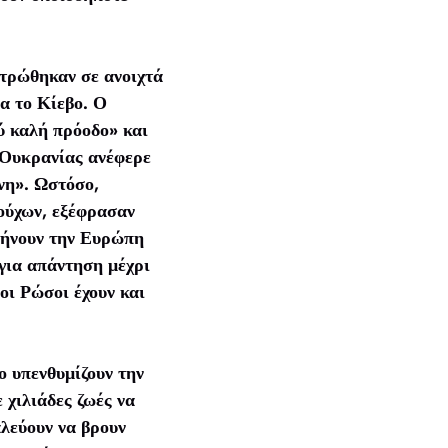
ντρώθηκαν σε ανοιχτά
α το Κίεβο. Ο
ύ καλή πρόοδο» και
-Ουκρανίας ανέφερε
νη». Ωστόσο,
ούχων, εξέφρασαν
αφήνουν την Ευρώπη
για απάντηση μέχρι
οι Ρώσοι έχουν και
ο υπενθυμίζουν την
 χιλιάδες ζωές να
αλεύουν να βρουν