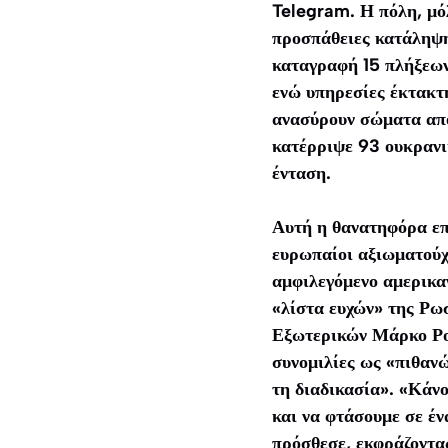
Telegram. Η πόλη, μόλ
προσπάθειες κατάληψης
καταγραφή 15 πλήξεων 
ενώ υπηρεσίες έκτακτ
ανασύρουν σώματα από
κατέρριψε 93 ουκρανικ
ένταση.
Αυτή η θανατηφόρα επί
ευρωπαίοι αξιωματούχο
αμφιλεγόμενο αμερικαν
«λίστα ευχών» της Ρω
Εξωτερικών Μάρκο Ρού
συνομιλίες ως «πιθανώ
τη διαδικασία». «Κάν
και να φτάσουμε σε έ
πρόσθεσε, εκφράζοντας