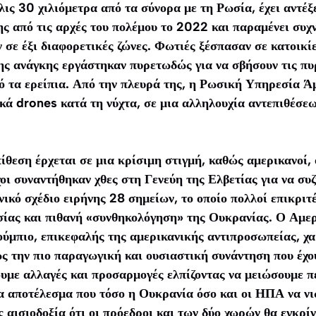
ις 30 χιλιόμετρα από τα σύνορα με τη Ρωσία, έχει αντέξ
 από τις αρχές του πολέμου το 2022 και παραμένει συχν
σε έξι διαφορετικές ζώνες. Φωτιές ξέσπασαν σε κατοικίε
ης ανάγκης εργάστηκαν πυρετωδώς για να σβήσουν τις πυρ
 τα ερείπια. Από την πλευρά της, η Ρωσική Υπηρεσία Άμ
ά drones κατά τη νύχτα, σε μια αλληλουχία αντεπιθέσεων
θεση έρχεται σε μια κρίσιμη στιγμή, καθώς αμερικανοί, 
ι συναντήθηκαν χθες στη Γενεύη της Ελβετίας για να συ
ικό σχέδιο ειρήνης 28 σημείων, το οποίο πολλοί επικριτ
σίας και πιθανή «συνθηκολόγηση» της Ουκρανίας. Ο Αμε
μπιο, επικεφαλής της αμερικανικής αντιπροσωπείας, χα
ς την πιο παραγωγική και ουσιαστική συνάντηση που έχο
ουμε αλλαγές και προσαρμογές ελπίζοντας να μειώσουμε π
να αποτέλεσμα που τόσο η Ουκρανία όσο και οι ΗΠΑ να νι
 αισιοδοξία ότι οι πρόεδροι και των δύο χωρών θα εγκρί