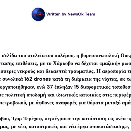
Written by
NewsOk Team
 σελίδα του ατελείωτου πολέμου, η βορειοανατολική Ουκ
ντασης επιθέσεις, με το Χάρκοβο να δέχεται «μαζική» ρω
έσσερις νεκρούς και δεκαεπτά τραυματίες. Η αεροπορία 
 συνολικά 162 drones κατά τη διάρκεια της νύχτας, εκ τ
εργοποιήθηκαν, ενώ 37 έπληξαν 15 διαφορετικές τοποθεσί
ε πολιτική υποδομή και ιδιωτικές κατοικίες στις περιφέ
οπετροβσκού, με άφθονες αναφορές για θύματα μεταξύ αμά
βου, Ίχορ Τερέχοφ, περιέγραψε την κατάσταση ως «νέα 
 μας, με νέες καταστροφές και νέα έργα αποκατάστασης»,