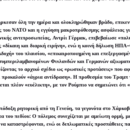
ιήρκεσαν όλη την ημέρα και ολοκληρώθηκαν βράδυ, επικε
ς του ΝΑΤΟ και η εγγύηση μακροπρόθεσμης ασφάλειας γι
νικής αντιπροσωπείας, Αντρίι Γέρμακ, επιβεβαίωσε «πολ
ος «δίκαιη και διαρκή ειρήνη», ενώ η κοινή δήλωση ΗΠΑ
κδοχή» του πλαισίου, «επικαιροποιημένη και επεξεργασμέ
 συμπεριλαμβανομένων Φινλανδών και Γερμανών αξιωματ
ρίζοντας το αρχικό σχέδιο ως «ρωσικές προτάσεις» που 
αι προκαλούν «άγρια αντίδραση». Η προθεσμία του Τραμπ 
εται πλέον «ευέλικτη», με τον Ρούμπιο να σημειώνει ότι «
σιόδοξη ρητορική από τη Γενεύη, τα γεγονότα στο Χάρκοβ
 του πεδίου: Ο πόλεμος συνεχίζεται με αμείωτη ορμή, με
 να καταστρέφονται, ενώ οι διπλωματικές προσπάθειες π