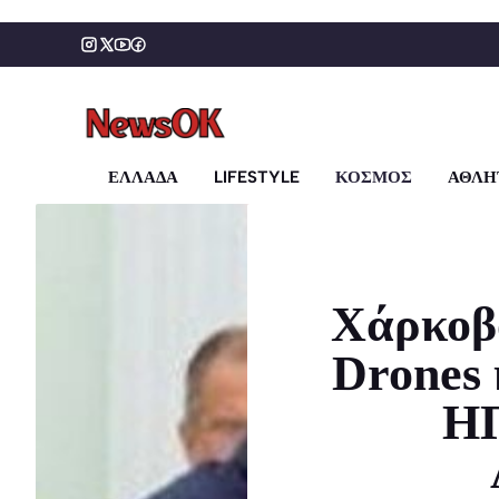
Μετάβαση
σε
περιεχόμενο
ΕΛΛΑΔΑ
LIFESTYLE
ΚΟΣΜΟΣ
ΑΘΛΗ
Χάρκοβ
Drones 
ΗΠ