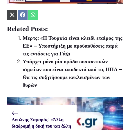
Share
Share
Share
on
on
on
X
Facebook
WhatsApp
Related Posts:
(Twitter)
Μερτς: «Η Τουρκία είναι κλειδί εταίρος της
ΕΕ» – Υποστήριξη με προϋποθέσεις παρά
τις εντάσεις για Γάζα
Υπάρχει μόνο μία ομάδα ουσιαστικών
σημείων που είναι αποδεκτά από τις ΗΠΑ –
Θα τις συζητήσουμε κεκλεισμένων των
θυρών
Αντώνης Σαμαράς: «Άλλη
διαδρομή η δική του και άλλη