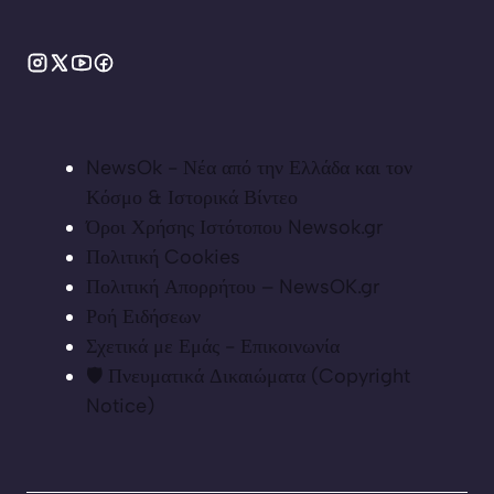
NewsOk - Νέα από την Ελλάδα και τον
Κόσμο & Ιστορικά Βίντεο
Όροι Χρήσης Ιστότοπου Newsok.gr
Πολιτική Cookies
Πολιτική Απορρήτου – NewsOK.gr
Ροή Ειδήσεων
Σχετικά με Εμάς - Επικοινωνία
🛡️ Πνευματικά Δικαιώματα (Copyright
Notice)