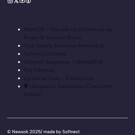
NewsOk - Νέα από την Ελλάδα και τον
Κόσμο & Ιστορικά Βίντεο
Όροι Χρήσης Ιστότοπου Newsok.gr
Πολιτική Cookies
Πολιτική Απορρήτου – NewsOK.gr
Ροή Ειδήσεων
Σχετικά με Εμάς - Επικοινωνία
🛡️ Πνευματικά Δικαιώματα (Copyright
Notice)
©
Newsok 2025/ made by
Softnext