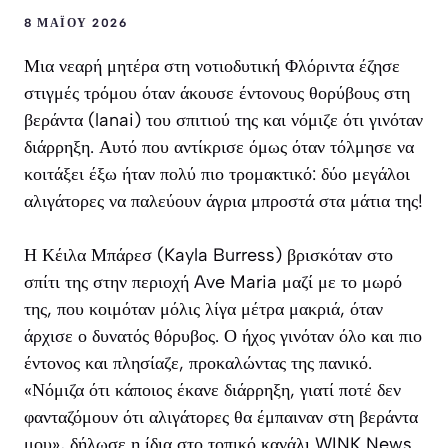
8 ΜΑΪ́ΟΥ 2026
Μια νεαρή μητέρα στη νοτιοδυτική Φλόριντα έζησε
στιγμές τρόμου όταν άκουσε έντονους θορύβους στη
βεράντα (lanai) του σπιτιού της και νόμιζε ότι γινόταν
διάρρηξη. Αυτό που αντίκρισε όμως όταν τόλμησε να
κοιτάξει έξω ήταν πολύ πιο τρομακτικό: δύο μεγάλοι
αλιγάτορες να παλεύουν άγρια μπροστά στα μάτια της!
Η Κέιλα Μπάρεσ (Kayla Burress) βρισκόταν στο
σπίτι της στην περιοχή Ave Maria μαζί με το μωρό
της, που κοιμόταν μόλις λίγα μέτρα μακριά, όταν
άρχισε ο δυνατός θόρυβος. Ο ήχος γινόταν όλο και πιο
έντονος και πλησίαζε, προκαλώντας της πανικό.
«Νόμιζα ότι κάποιος έκανε διάρρηξη, γιατί ποτέ δεν
φανταζόμουν ότι αλιγάτορες θα έμπαιναν στη βεράντα
μου», δήλωσε η ίδια στο τοπικό κανάλι WINK News.