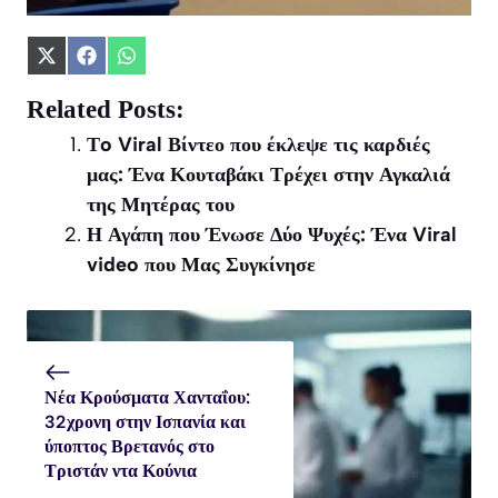
Share
Share
Share
on
on
on
X
Facebook
WhatsApp
Related Posts:
(Twitter)
Τo Viral Βίντεο που έκλεψε τις καρδιές
μας: Ένα Κουταβάκι Τρέχει στην Αγκαλιά
της Μητέρας του
Η Αγάπη που Ένωσε Δύο Ψυχές: Ένα Viral
video που Μας Συγκίνησε
Νέα Κρούσματα Χανταΐου:
32χρονη στην Ισπανία και
ύποπτος Βρετανός στο
Τριστάν ντα Κούνια