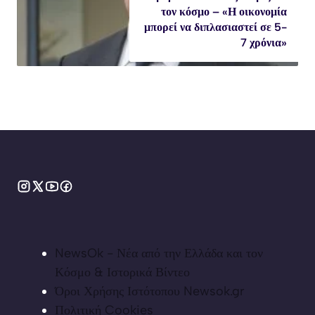
τον κόσμο – «Η οικονομία
μπορεί να διπλασιαστεί σε 5-
7 χρόνια»
NewsOk - Νέα από την Ελλάδα και τον
Κόσμο & Ιστορικά Βίντεο
Όροι Χρήσης Ιστότοπου Newsok.gr
Πολιτική Cookies