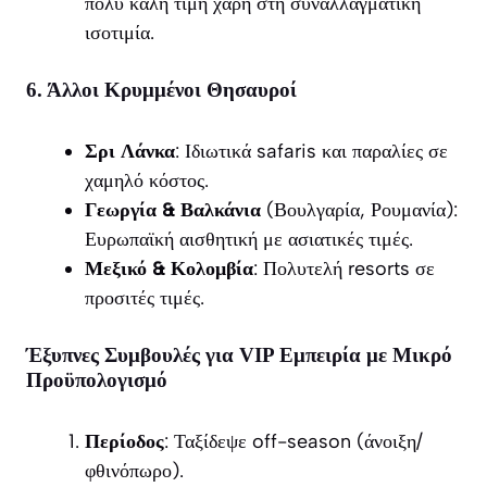
πολύ καλή τιμή χάρη στη συναλλαγματική
ισοτιμία.
6. Άλλοι Κρυμμένοι Θησαυροί
Σρι Λάνκα
: Ιδιωτικά safaris και παραλίες σε
χαμηλό κόστος.
Γεωργία & Βαλκάνια
(Βουλγαρία, Ρουμανία):
Ευρωπαϊκή αισθητική με ασιατικές τιμές.
Μεξικό & Κολομβία
: Πολυτελή resorts σε
προσιτές τιμές.
Έξυπνες Συμβουλές για VIP Εμπειρία με Μικρό
Προϋπολογισμό
Περίοδος
: Ταξίδεψε off-season (άνοιξη/
φθινόπωρο).