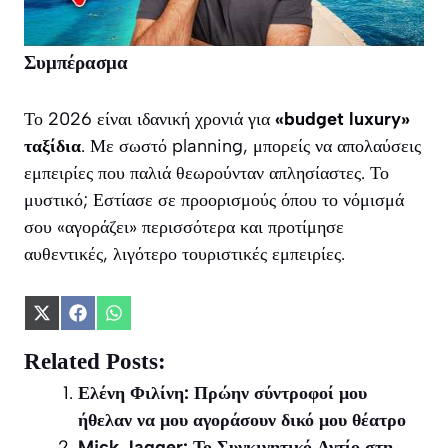
Συμπέρασμα
Το 2026 είναι ιδανική χρονιά για
«budget luxury»
ταξίδια
. Με σωστό planning, μπορείς να απολαύσεις
εμπειρίες που παλιά θεωρούνταν απλησίαστες. Το
μυστικό; Εστίασε σε προορισμούς όπου το νόμισμά
σου «αγοράζει» περισσότερα και προτίμησε
αυθεντικές, λιγότερο τουριστικές εμπειρίες.
Share
Share
Share
on
on
on
X
Facebook
WhatsApp
Related Posts:
(Twitter)
Ελένη Φιλίνη: Πρώην σύντροφοί μου
ήθελαν να μου αγοράσουν δικό μου θέατρο
Mick Jagger: Το Συγκινητικό Αντίο στη