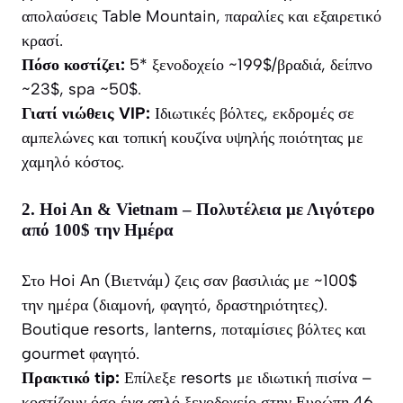
απολαύσεις Table Mountain, παραλίες και εξαιρετικό
κρασί.
Πόσο κοστίζει:
5* ξενοδοχείο ~199$/βραδιά, δείπνο
~23$, spa ~50$.
Γιατί νιώθεις VIP:
Ιδιωτικές βόλτες, εκδρομές σε
αμπελώνες και τοπική κουζίνα υψηλής ποιότητας με
χαμηλό κόστος.
2. Hoi An & Vietnam – Πολυτέλεια με Λιγότερο
από 100$ την Ημέρα
Στο Hoi An (Βιετνάμ) ζεις σαν βασιλιάς με ~100$
την ημέρα (διαμονή, φαγητό, δραστηριότητες).
Boutique resorts, lanterns, ποταμίσιες βόλτες και
gourmet φαγητό.
Πρακτικό tip:
Επίλεξε resorts με ιδιωτική πισίνα –
κοστίζουν όσο ένα απλό ξενοδοχείο στην Ευρώπη.46