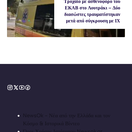
Τροχαίο με ασθενοφόρο του
ΕΚΑΒ στο Λουτράκι – Δύο
διασώστες τραυματίστηκαν
μετά από σύγκρουση με ΙΧ
NewsOk - Νέα από την Ελλάδα και τον
Κόσμο & Ιστορικά Βίντεο
Όροι Χρήσης Ιστότοπου Newsok.gr