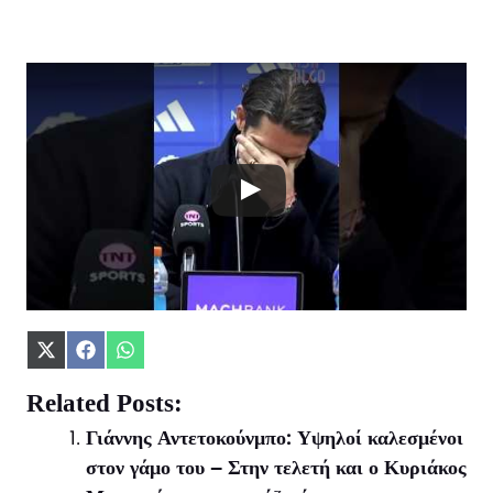
Share
Share
Share
on
on
on
X
Facebook
WhatsApp
Related Posts:
(Twitter)
Γιάννης Αντετοκούνμπο: Υψηλοί καλεσμένοι
στον γάμο του – Στην τελετή και ο Κυριάκος