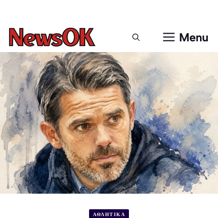
Μετάβαση
σε
περιεχόμενο
Menu
ΑΘΛΗΤΙΚΑ