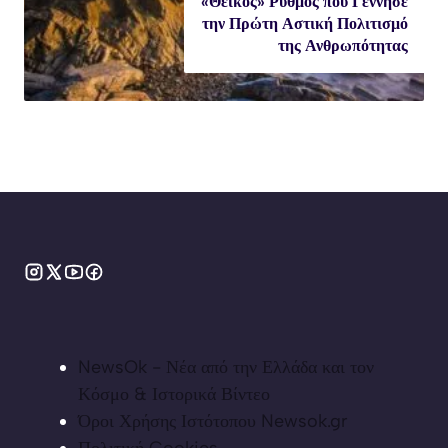
«Θεϊκός» Ρυθμός που Γέννησε
την Πρώτη Αστική Πολιτισμό
της Ανθρωπότητας
NewsOk - Νέα από την Ελλάδα και τον
Κόσμο & Ιστορικά Βίντεο
Όροι Χρήσης Ιστότοπου Newsok.gr
Πολιτική Cookies