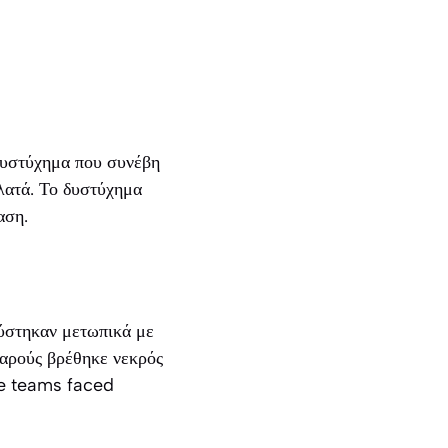
δυστύχημα που συνέβη
λατά. Το δυστύχημα
αση.
ούστηκαν μετωπικά με
εαρούς βρέθηκε νεκρός
cue teams faced