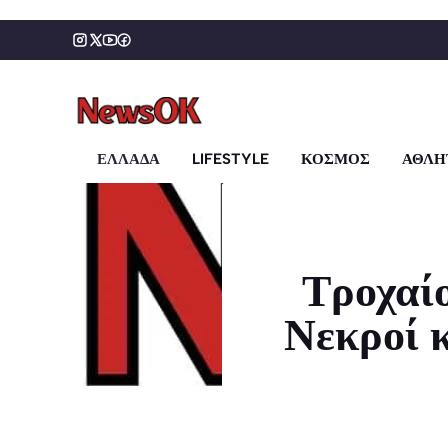
Μετάβαση
σε
περιεχόμενο
ΕΛΛΑΔΑ
LIFESTYLE
ΚΟΣΜΟΣ
ΑΘΛΗ
Τροχαί
Νεκροί 