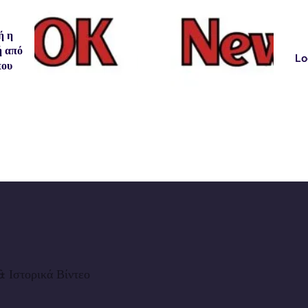
ή η
ή από
Lo
που
 Ιστορικά Βίντεο