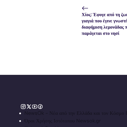
Χίος: Έφυγε από τη ζω
γιαγιά που έγινε γνωστ
διαφήμιση λεμονάδας 
παράγεται στο νησί
NewsOk - Νέα από την Ελλάδα και τον Κόσμο &
Όροι Χρήσης Ιστότοπου Newsok.gr