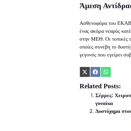
Άμεση Αντίδρα
Ασθενοφόρα του ΕΚΑΒ 
ένας ακόμα νεαρός κατέ
στην ΜΕΘ. Οι τοπικές α
οποίες συνέβη το δυστ
γεγονός που εγείρει σο
Share
Share
Share
on
on
on
X
Facebook
WhatsApp
Related Posts:
(Twitter)
Σέρρες: Χειροπ
γυναίκα
Δυστύχημα στον