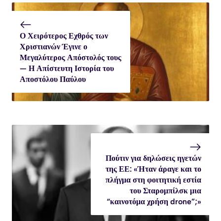
Ο Χειρότερος Εχθρός των
Χριστιανών Έγινε ο
Μεγαλύτερος Απόστολός τους
— Η Απίστευτη Ιστορία του
Αποστόλου Παύλου
Πούτιν για δηλώσεις ηγετών
της ΕΕ: «Ήταν άραγε και το
πλήγμα στη φοιτητική εστία
του Σταρομπίλσκ μια
“καινοτόμα χρήση drone”;»