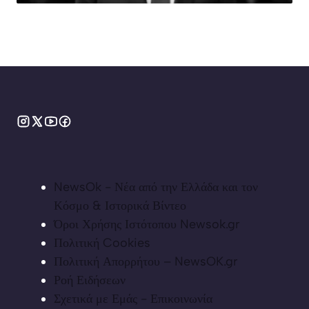
NewsOk - Νέα από την Ελλάδα και τον
Κόσμο & Ιστορικά Βίντεο
Όροι Χρήσης Ιστότοπου Newsok.gr
Πολιτική Cookies
Πολιτική Απορρήτου – NewsOK.gr
Ροή Ειδήσεων
Σχετικά με Εμάς - Επικοινωνία