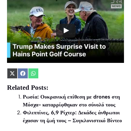
Share
Share
Share
on
on
on
X
Facebook
WhatsApp
Related Posts:
(Twitter)
Ρωσία: Ουκρανική επίθεση με drones στη
Μόσχα- καταρρίφθηκαν στο σύνολό τους
Φιλιππίνες, 6,9 Ρίχτερ: Δεκάδες άνθρωποι
έχασαν τη ζωή τους – Συγκλονιστικό Βίντεο