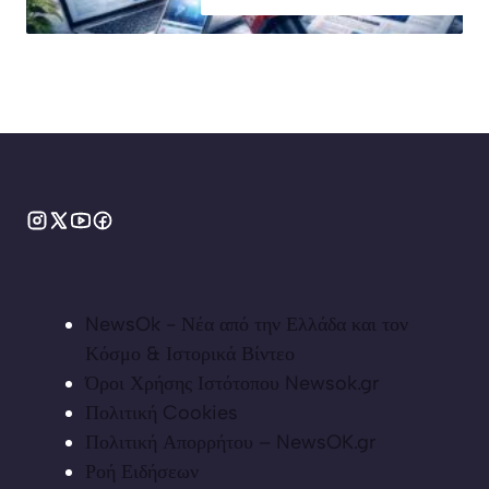
NewsOk - Νέα από την Ελλάδα και τον
Κόσμο & Ιστορικά Βίντεο
Όροι Χρήσης Ιστότοπου Newsok.gr
Πολιτική Cookies
Πολιτική Απορρήτου – NewsOK.gr
Ροή Ειδήσεων