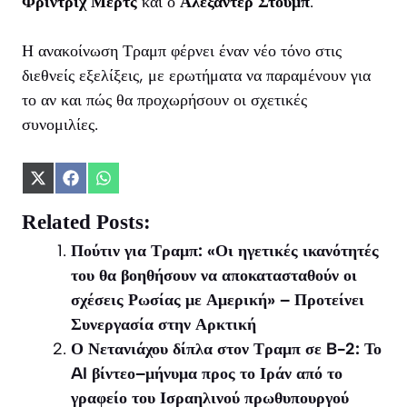
Φρίντριχ Μερτς
και ο
Αλεξάντερ Στουμπ
.
Η ανακοίνωση Τραμπ φέρνει έναν νέο τόνο στις
διεθνείς εξελίξεις, με ερωτήματα να παραμένουν για
το αν και πώς θα προχωρήσουν οι σχετικές
συνομιλίες.
Share
Share
Share
on
on
on
X
Facebook
WhatsApp
Related Posts:
(Twitter)
Πούτιν για Τραμπ: «Οι ηγετικές ικανότητές
του θα βοηθήσουν να αποκατασταθούν οι
σχέσεις Ρωσίας με Αμερική» – Προτείνει
Συνεργασία στην Αρκτική
Ο Νετανιάχου δίπλα στον Τραμπ σε B-2: Το
AI βίντεο–μήνυμα προς το Ιράν από το
γραφείο του Ισραηλινού πρωθυπουργού