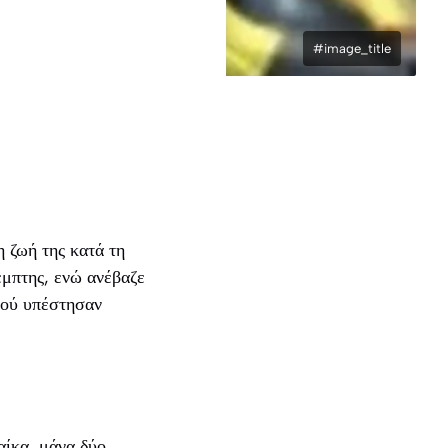
#image_title
η ζωή της κατά τη
έμπτης, ενώ ανέβαζε
ιού υπέστησαν
αίκα, μάνα δύο