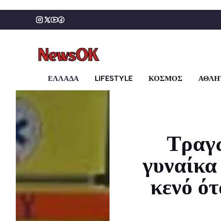
Μετάβαση
σε
περιεχόμενο
ΕΛΛΑΔΑ
LIFESTYLE
ΚΟΣΜΟΣ
ΑΘΛΗ
Τραγω
γυναίκα
κενό ό