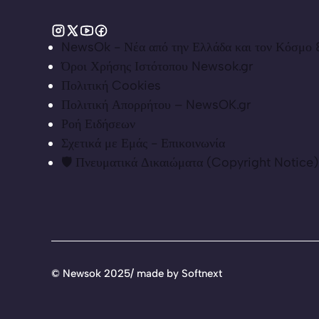
NewsOk - Νέα από την Ελλάδα και τον Κόσμο &
Όροι Χρήσης Ιστότοπου Newsok.gr
Πολιτική Cookies
Πολιτική Απορρήτου – NewsOK.gr
Ροή Ειδήσεων
Σχετικά με Εμάς - Επικοινωνία
🛡️ Πνευματικά Δικαιώματα (Copyright Notice)
©
Newsok 2025/ made by
Softnext