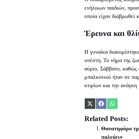
ενήλικων παιδιών, προ
οποία είχαν διαβρωθεί 
Έρευνα και θλ
Η γυναίκα διακομίστηκ
υπέστη. Το νήμα της ζω
αύριο, Σάββατο, καθώς 
μπαλκονιού ήταν σε παρ
κτιρίων και την ανάγκη
Share
Share
Share
on
on
on
X
Facebook
WhatsApp
Related Posts:
(Twitter)
Θανατηφόρο τρο
παλεύει»