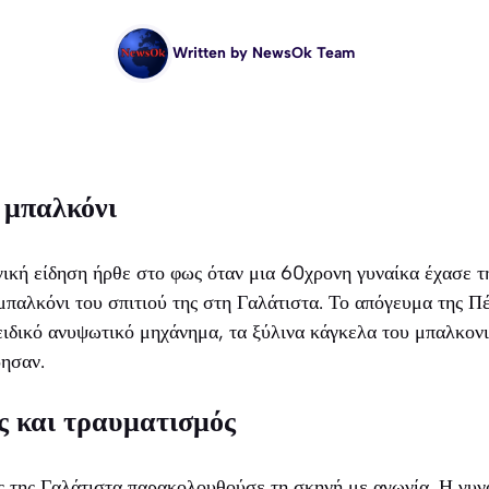
Written by
NewsOk Team
 μπαλκόνι
γική είδηση ήρθε στο φως όταν μια 60χρονη γυναίκα έχασε τ
μπαλκόνι του σπιτιού της στη Γαλάτιστα. Το απόγευμα της Π
ειδικό ανυψωτικό μηχάνημα, τα ξύλινα κάγκελα του μπαλκον
ησαν.
ς και τραυματισμός
 της Γαλάτιστα παρακολουθούσε τη σκηνή με αγωνία. Η γυν