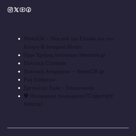
NewsOk - Νέα από την Ελλάδα και τον
Κόσμο & Ιστορικά Βίντεο
Όροι Χρήσης Ιστότοπου Newsok.gr
Πολιτική Cookies
Πολιτική Απορρήτου – NewsOK.gr
Ροή Ειδήσεων
Σχετικά με Εμάς - Επικοινωνία
🛡️ Πνευματικά Δικαιώματα (Copyright
Notice)