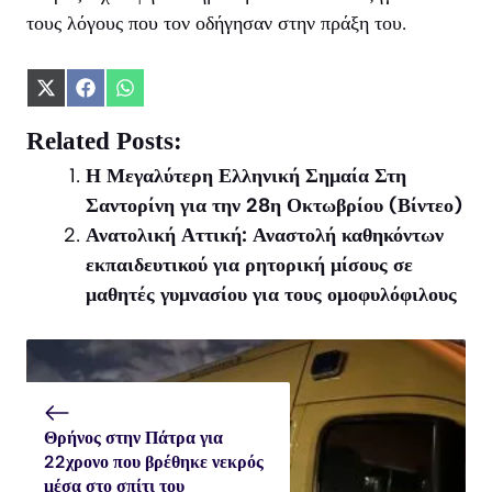
τους λόγους που τον οδήγησαν στην πράξη του.
Share
Share
Share
on
on
on
X
Facebook
WhatsApp
Related Posts:
(Twitter)
Η Μεγαλύτερη Ελληνική Σημαία Στη
Σαντορίνη για την 28η Οκτωβρίου (Βίντεο)
Ανατολική Αττική: Αναστολή καθηκόντων
εκπαιδευτικού για ρητορική μίσους σε
μαθητές γυμνασίου για τους ομοφυλόφιλους
Θρήνος στην Πάτρα για
22χρονο που βρέθηκε νεκρός
μέσα στο σπίτι του