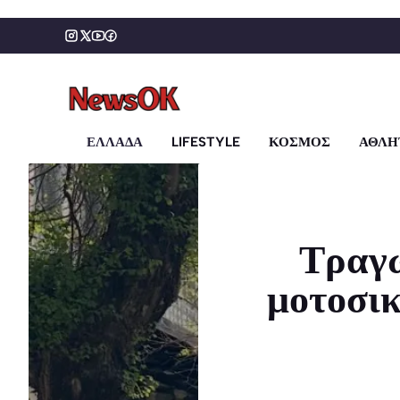
Μετάβαση
σε
περιεχόμενο
ΕΛΛΑΔΑ
LIFESTYLE
ΚΟΣΜΟΣ
ΑΘΛΗ
Τραγω
μοτοσικ