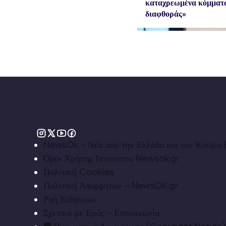
καταχρεωμένα κόμματα
διαφθοράς»
NewsOk - Νέα από την Ελλάδα και τον Κόσμο &
Όροι Χρήσης Ιστότοπου Newsok.gr
Πολιτική Cookies
Πολιτική Απορρήτου – NewsOK.gr
Ροή Ειδήσεων
Σχετικά με Εμάς - Επικοινωνία