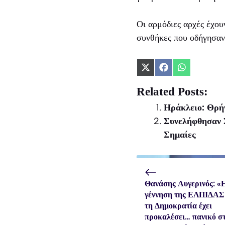
Οι αρμόδιες αρχές έχου
συνθήκες που οδήγησαν
Share
Share
Share
on
on
on
X
Facebook
WhatsApp
Related Posts:
(Twitter)
Ηράκλειο: Θρήν
Συνελήφθησαν 
Σημαίες
Θανάσης Αυγερινός: «
γέννηση της ΕΛΠΙΔΑΣ 
τη Δημοκρατία έχει
προκαλέσει… πανικό σ