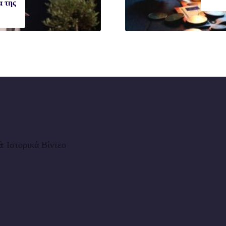
 της
 Ιστορικά Βίντεο