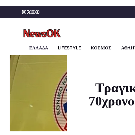
Μετάβαση
σε
περιεχόμενο
ΕΛΛΑΔΑ
LIFESTYLE
ΚΟΣΜΟΣ
ΑΘΛΗ
Τραγικ
70χρονο