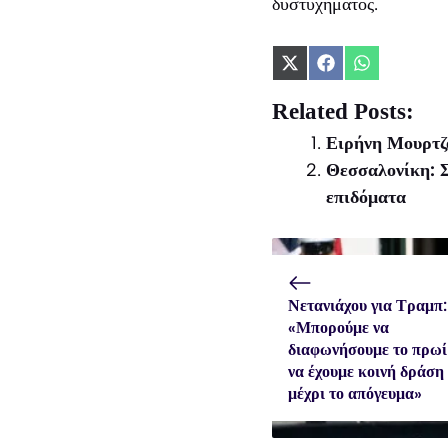
δυστυχήματος.
Share
Share
Share
on
on
on
X
Facebook
WhatsApp
Related Posts:
(Twitter)
Ειρήνη Μουρτζο
Θεσσαλονίκη: Σ
επιδόματα
Νετανιάχου για Τραμπ:
«Μπορούμε να
διαφωνήσουμε το πρωί
να έχουμε κοινή δράση
μέχρι το απόγευμα»