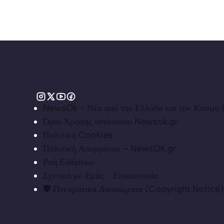
NewsOk - Νέα από την Ελλάδα και τον Κόσμο &
Όροι Χρήσης Ιστότοπου Newsok.gr
Πολιτική Cookies
Πολιτική Απορρήτου – NewsOK.gr
Ροή Ειδήσεων
Σχετικά με Εμάς - Επικοινωνία
🛡️ Πνευματικά Δικαιώματα (Copyright Notice)